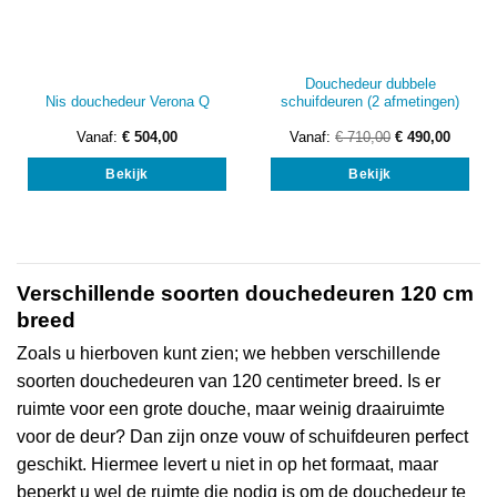
Douchedeur dubbele
Nis douchedeur Verona Q
schuifdeuren (2 afmetingen)
Vanaf:
€
504,00
Vanaf:
€
710,00
€
490,00
Dit
Dit
Bekijk
Bekijk
product
prod
heeft
heef
meerdere
mee
variaties.
vari
Deze
Dez
optie
opti
Verschillende soorten douchedeuren 120 cm
kan
kan
breed
gekozen
gek
Zoals u hierboven kunt zien; we hebben verschillende
worden
wor
op
op
soorten douchedeuren van 120 centimeter breed. Is er
de
de
ruimte voor een grote douche, maar weinig draairuimte
productpagina
prod
voor de deur? Dan zijn onze vouw of schuifdeuren perfect
geschikt. Hiermee levert u niet in op het formaat, maar
beperkt u wel de ruimte die nodig is om de douchedeur te