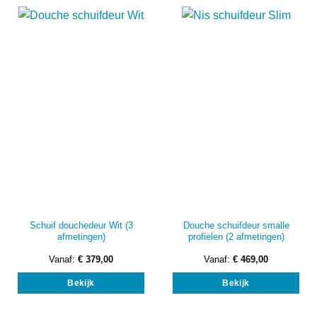
Dez
opti
kan
gek
wor
op
de
prod
Schuif douchedeur Wit (3
Douche schuifdeur smalle
afmetingen)
profielen (2 afmetingen)
Vanaf:
€
379,00
Vanaf:
€
469,00
Dit
Dit
Bekijk
Bekijk
product
prod
heeft
heef
meerdere
mee