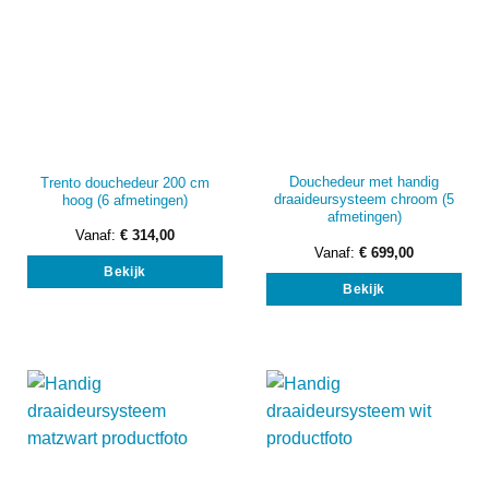
productpagina
prod
Douchedeur met handig
Trento douchedeur 200 cm
draaideursysteem chroom (5
hoog (6 afmetingen)
afmetingen)
Vanaf:
€
314,00
Dit
Vanaf:
€
699,00
Dit
Bekijk
product
Bekijk
prod
heeft
heef
meerdere
mee
variaties.
vari
Deze
Dez
optie
opti
kan
kan
gekozen
gek
worden
wor
op
op