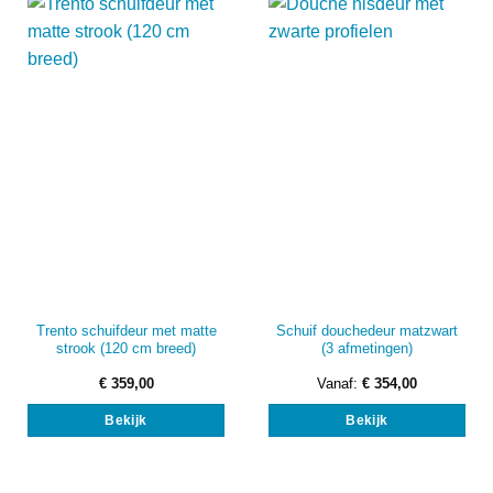
optie
opti
kan
kan
gekozen
gek
worden
wor
op
op
de
de
productpagina
prod
Trento schuifdeur met matte
Schuif douchedeur matzwart
strook (120 cm breed)
(3 afmetingen)
€
359,00
Vanaf:
€
354,00
Dit
Bekijk
Bekijk
prod
heef
mee
vari