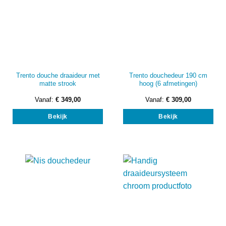
Trento douche draaideur met
Trento douchedeur 190 cm
matte strook
hoog (6 afmetingen)
Vanaf:
€
349,00
Vanaf:
€
309,00
Dit
Dit
Bekijk
Bekijk
product
prod
heeft
heef
meerdere
mee
variaties.
vari
Deze
Dez
optie
opti
kan
kan
gekozen
gek
worden
wor
op
op
de
de