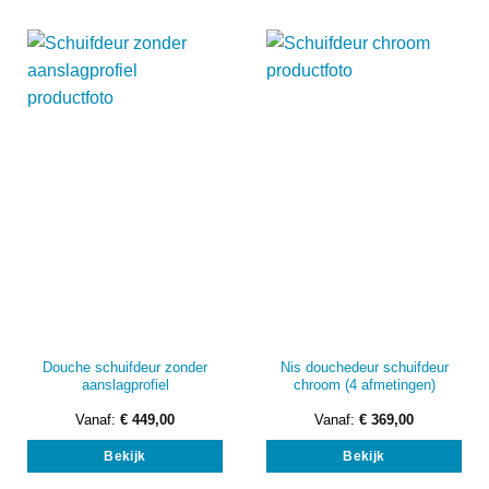
variaties.
vari
Deze
Dez
optie
opti
kan
kan
gekozen
gek
worden
wor
op
op
de
de
productpagina
prod
Douche schuifdeur zonder
Nis douchedeur schuifdeur
aanslagprofiel
chroom (4 afmetingen)
Vanaf:
€
449,00
Vanaf:
€
369,00
Dit
Dit
Bekijk
Bekijk
product
prod
heeft
heef