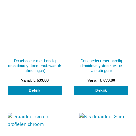
de
de
productpagina
prod
Douchedeur met handig
Douchedeur met handig
draaideursysteem matzwart (5
draaideursysteem wit (5
afmetingen)
afmetingen)
Vanaf:
€
699,00
Vanaf:
€
699,00
Dit
Dit
Bekijk
Bekijk
product
prod
heeft
heef
meerdere
mee
variaties.
vari
Deze
Dez
optie
opti
kan
kan
gekozen
gek