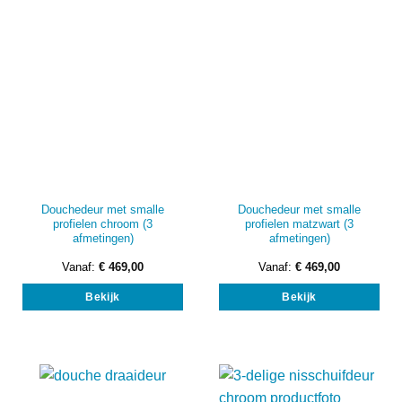
worden
wor
op
op
de
de
productpagina
prod
Douchedeur met smalle
Douchedeur met smalle
profielen chroom (3
profielen matzwart (3
afmetingen)
afmetingen)
Vanaf:
€
469,00
Vanaf:
€
469,00
Dit
Dit
Bekijk
Bekijk
product
prod
heeft
heef
meerdere
mee
variaties.
vari
Deze
Dez
optie
opti