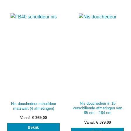
meerdere
mee
variaties.
vari
Deze
Dez
optie
opti
kan
kan
gekozen
gek
worden
wor
op
op
de
de
productpagina
prod
Nis douchedeur in 16
Nis douchedeur schuifdeur
verschillende afmetingen van
matzwart (4 afmetingen)
85 cm – 164 cm
Vanaf:
€
369,00
Dit
Vanaf:
€
379,00
Dit
Bekijk
product