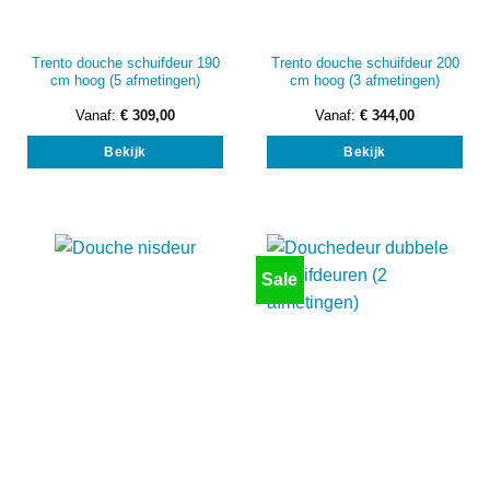
Trento douche schuifdeur 190
Trento douche schuifdeur 200
cm hoog (5 afmetingen)
cm hoog (3 afmetingen)
Vanaf:
€
309,00
Vanaf:
€
344,00
Dit
Dit
Bekijk
Bekijk
product
prod
heeft
heef
meerdere
mee
variaties.
vari
Deze
Dez
optie
opti
Sale
kan
kan
gekozen
gek
worden
wor
op
op
de
de
productpagina
prod