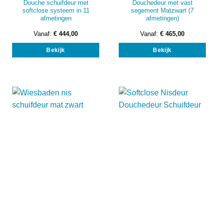
Douche schuifdeur met
Douchedeur met vast
softclose systeem in 11
segement Matzwart (7
afmetingen
afmetingen)
Vanaf:
€
444,00
Vanaf:
€
465,00
Dit
Dit
Bekijk
Bekijk
product
prod
heeft
heef
meerdere
mee
variaties.
vari
Deze
Dez
optie
opti
kan
kan
gekozen
gek
worden
wor
op
op
de
de
productpagina
prod