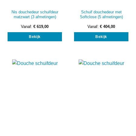
Nis douchedeur schuifdeur
Schuif douchedeur met
matzwart (3 afmetingen)
Softclose (5 afmetingen)
Vanaf:
€
619,00
Vanaf:
€
404,00
Dit
Dit
Bekijk
Bekijk
product
prod
heeft
heef
meerdere
mee
variaties.
vari
Deze
Dez
optie
opti
kan
kan
gekozen
gek
worden
wor
op
op
de
de
productpagina
prod