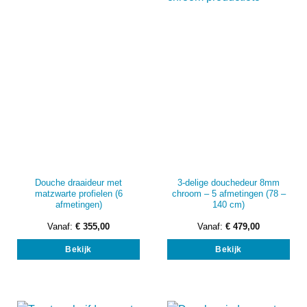
kan
kan
gekozen
gek
worden
wor
op
op
de
de
productpagina
prod
Douche draaideur met
3-delige douchedeur 8mm
matzwarte profielen (6
chroom – 5 afmetingen (78 –
afmetingen)
140 cm)
Vanaf:
€
355,00
Vanaf:
€
479,00
Dit
Dit
Bekijk
Bekijk
product
prod
heeft
heef
meerdere
mee
variaties.
vari
Deze
Dez