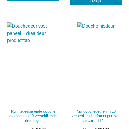
Bekijk
prod
heeft
heef
meerdere
mee
variaties.
vari
Deze
Dez
optie
opti
kan
kan
gekozen
gek
worden
wor
op
op
de
de
productpagina
prod
Ruimtebesparende douche
Nis douchedeuren in 18
draaideur in 10 verschillende
verschillende afmetingen van
afmetingen
75 cm – 144 cm