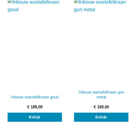
Deze
optie
kan
gekozen
worden
op
de
productpagina
Inbouw wastafelkraan gun
Inbouw wastafelkraan goud
metal
€
189,00
€
189,00
Bekijk
Bekijk