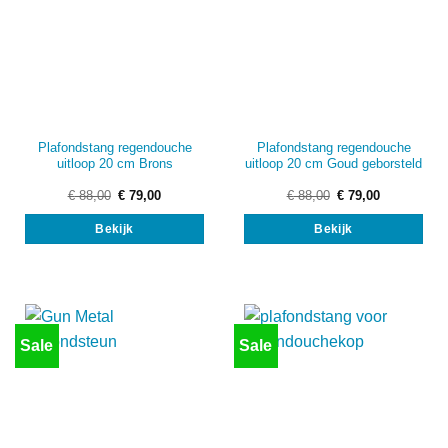
Plafondstang regendouche
Plafondstang regendouche
uitloop 20 cm Brons
uitloop 20 cm Goud geborsteld
Oorspronkelijke
Huidige
Oorspronkelijke
Huidige
€
88,00
€
79,00
€
88,00
€
79,00
prijs
prijs
prijs
prijs
was:
is:
was:
is:
Bekijk
Bekijk
€ 88,00.
€ 79,00.
€ 88,00.
€ 79,00.
Sale
Sale