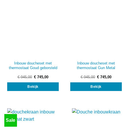
Inbouw doucheset met
Inbouw doucheset met
thermostaat Goud geborsteld
thermostaat Gun Metal
Oorspronkelijke
Huidige
Oorspronkelijke
Huidige
€
945,00
€
745,00
€
945,00
€
745,00
prijs
prijs
prijs
prijs
was:
is:
was:
is:
Bekijk
Bekijk
€ 945,00.
€ 745,00.
€ 945,00.
€ 745,00.
Sale