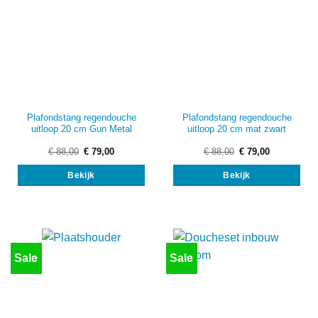
Plafondstang regendouche
Plafondstang regendouche
uitloop 20 cm Gun Metal
uitloop 20 cm mat zwart
Oorspronkelijke
Huidige
Oorspronkelijke
Huidige
€
88,00
€
79,00
€
88,00
€
79,00
prijs
prijs
prijs
prijs
was:
is:
was:
is:
Bekijk
Bekijk
€ 88,00.
€ 79,00.
€ 88,00.
€ 79,00.
Sale
Sale