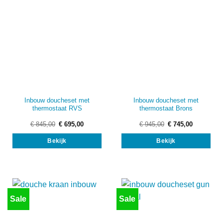
Inbouw doucheset met
Inbouw doucheset met
thermostaat RVS
thermostaat Brons
Oorspronkelijke
Huidige
Oorspronkelijke
Huidige
€
845,00
€
695,00
€
945,00
€
745,00
prijs
prijs
prijs
prijs
was:
is:
was:
is:
Bekijk
Bekijk
€ 845,00.
€ 695,00.
€ 945,00.
€ 745,00.
Sale
Sale