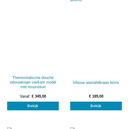
kan
gek
wor
op
de
prod
Thermostatische douche
inbouwkraan vierkant model
Inbouw wastafelkraan brons
met muursteun
Vanaf:
€
349,00
€
189,00
Dit
Bekijk
Bekijk
product
heeft
meerdere
variaties.