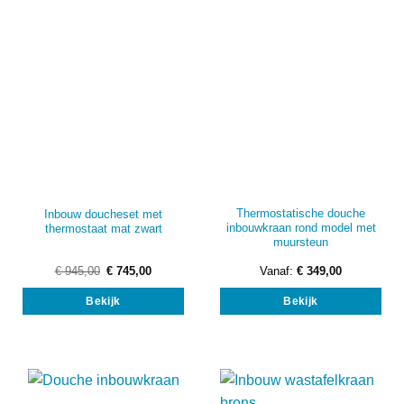
Thermostatische douche
Inbouw doucheset met
inbouwkraan rond model met
thermostaat mat zwart
muursteun
Oorspronkelijke
Huidige
€
945,00
€
745,00
Vanaf:
€
349,00
prijs
prijs
Dit
was:
is:
Bekijk
Bekijk
€ 945,00.
€ 745,00.
prod
heef
mee
vari
Dez
opti