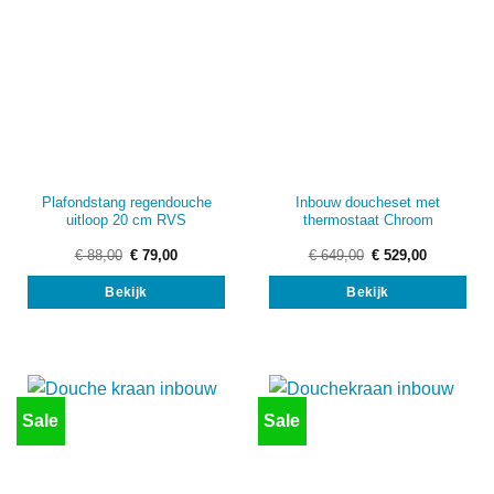
Plafondstang regendouche
Inbouw doucheset met
uitloop 20 cm RVS
thermostaat Chroom
Oorspronkelijke
Huidige
Oorspronkelijke
Huidige
€
88,00
€
79,00
€
649,00
€
529,00
prijs
prijs
prijs
prijs
was:
is:
was:
is:
Bekijk
Bekijk
€ 88,00.
€ 79,00.
€ 649,00.
€ 529,00.
Sale
Sale