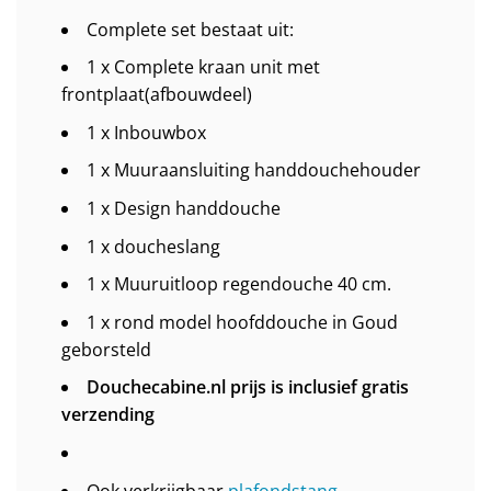
Complete set bestaat uit:
1 x Complete kraan unit met
frontplaat(afbouwdeel)
1 x Inbouwbox
1 x Muuraansluiting handdouchehouder
1 x Design handdouche
1 x doucheslang
1 x Muuruitloop regendouche 40 cm.
1 x rond model hoofddouche in Goud
geborsteld
Douchecabine.nl prijs is inclusief gratis
verzending
Ook verkrijgbaar
plafondstang