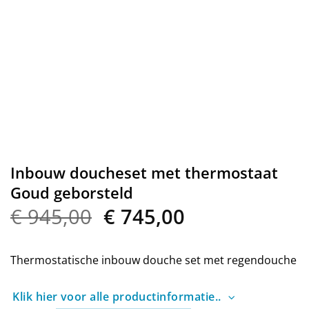
Inbouw doucheset met thermostaat
Goud geborsteld
Oorspronkelijke
Huidige
€
945,00
€
745,00
prijs
prijs
was:
is:
Thermostatische inbouw douche set met regendouche
€ 945,00.
€ 745,00.
Klik hier voor alle productinformatie..