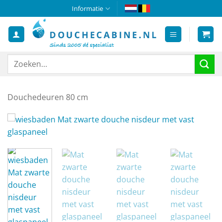
Ga
Informatie
naar
inhoud
Zoeken
naar:
Douchedeuren 80 cm