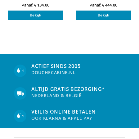
Vanaf:
€
134,00
Vanaf:
€
444,00
Dit
Dit
Bekijk
Bekijk
product
pro
heeft
heef
meerdere
mee
variaties.
vari
Deze
Dez
optie
opti
kan
kan
gekozen
gek
worden
wor
ACTIEF SINDS 2005
op
op
DOUCHECABINE.NL
de
de
productpagina
pro
ALTIJD GRATIS BEZORGING*
NEDERLAND & BELGIË
VEILIG ONLINE BETALEN
OOK KLARNA & APPLE PAY