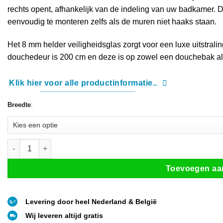
rechts opent, afhankelijk van de indeling van uw badkamer. D
eenvoudig te monteren zelfs als de muren niet haaks staan.
Het 8 mm helder veiligheidsglas zorgt voor een luxe uitstral
douchedeur is 200 cm en deze is op zowel een douchebak als 
Klik hier voor alle productinformatie..
Breedte
:
Douchedeur met handig draaideursysteem wit (5 afmetingen) aantal
Toevoegen aa
Levering door heel Nederland & België
Wij leveren altijd gratis