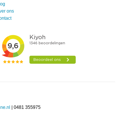
log
ver ons
ontact
ne.nl
| 0481 355975