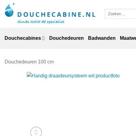
Ga
naar
Zoeken
naar:
inhoud
Douchecabines
Douchedeuren
Badwanden
Maatw
Douchedeuren 100 cm