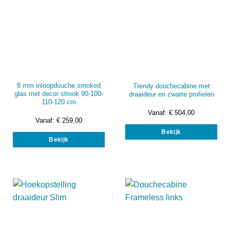
prod
8 mm inloopdouche smoked
Trendy douchecabine met
glas met decor strook 90-100-
draaideur en zwarte profielen
110-120 cm
Vanaf:
€
504,00
Vanaf:
€
259,00
Dit
Dit
Bekijk
prod
Bekijk
product
heef
heeft
mee
meerdere
vari
variaties.
Dez
Deze
opti
optie
kan
kan
gek
gekozen
wor
worden
op