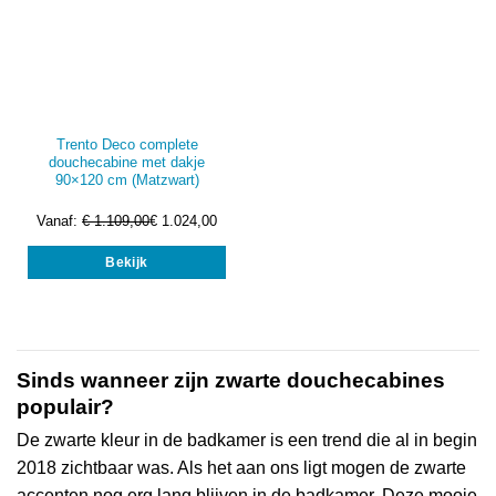
Trento Deco complete
douchecabine met dakje
90×120 cm (Matzwart)
Vanaf:
€
1.109,00
€
1.024,00
Dit
Bekijk
product
heeft
meerdere
variaties.
Deze
optie
Sinds wanneer zijn zwarte douchecabines
kan
populair?
gekozen
De zwarte kleur in de badkamer is een trend die al in begin
worden
op
2018 zichtbaar was. Als het aan ons ligt mogen de zwarte
de
accenten nog erg lang blijven in de badkamer. Deze mooie