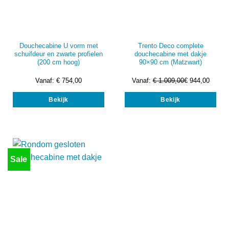
Douchecabine U vorm met
Trento Deco complete
schuifdeur en zwarte profielen
douchecabine met dakje
(200 cm hoog)
90×90 cm (Matzwart)
Vanaf:
€
754,00
Vanaf:
€
1.009,00
€
944,00
Dit
Dit
Bekijk
Bekijk
product
prod
heeft
heef
meerdere
mee
variaties.
vari
Deze
Dez
optie
opti
Sale
kan
kan
gekozen
gek
worden
wor
op
op
de
de
productpagina
prod