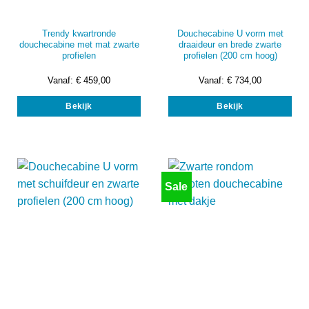
Trendy kwartronde
Douchecabine U vorm met
douchecabine met mat zwarte
draaideur en brede zwarte
profielen
profielen (200 cm hoog)
Vanaf:
€
459,00
Vanaf:
€
734,00
Dit
Dit
Bekijk
Bekijk
product
prod
heeft
heef
meerdere
mee
variaties.
vari
Deze
Dez
optie
opti
Sale
kan
kan
gekozen
gek
worden
wor
op
op
de
de
productpagina
prod