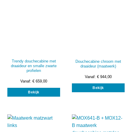
op
de
de
prod
productpagina
Trendy douchecabine met
Douchecabine chroom met
draaideur en smalle zwarte
draaideur (maatwerk)
profielen
Vanaf:
€
944,00
Vanaf:
€
659,00
Dit
Dit
Bekijk
prod
Bekijk
product
heef
heeft
mee
meerdere
vari
variaties.
Dez
Deze
opti
optie
kan
kan
gek