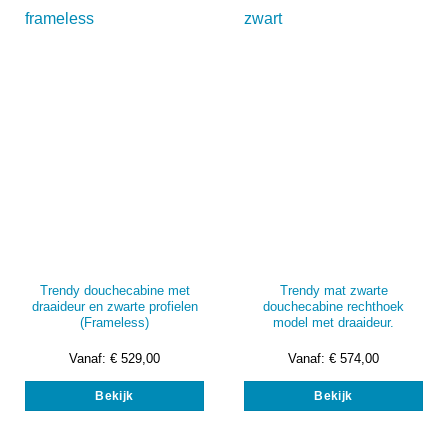
opti
kan
kan
gekozen
gek
worden
wor
op
op
de
de
productpagina
prod
Trendy douchecabine met
Trendy mat zwarte
draaideur en zwarte profielen
douchecabine rechthoek
(Frameless)
model met draaideur.
Vanaf:
€
529,00
Vanaf:
€
574,00
Dit
Dit
Bekijk
Bekijk
product
prod
heeft
heef
meerdere
mee