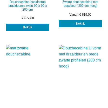
Douchecabine hoekinstap
Zwarte douchecabine met
draaideuren zwart 90 x 90 x
draaideur (200 cm hoog)
200 cm
Vanaf:
€
619,00
€
679,00
Dit
Bekijk
prod
Bekijk
heef
mee
vari
Dez
opti
kan
gek
wor
op
de
prod