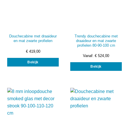
Trendy douchecabine met
Douchecabine met draaideur
draaideur en mat zwarte
en mat zwarte profielen
profielen 80-90-100 cm
€
419,00
Vanaf:
€
524,00
Dit
Dit
Bekijk
product
Bekijk
prod
heeft
heef
meerdere
mee
variaties.
vari
Deze
Dez
optie
opti
kan
kan
gekozen
gek
worden
wor
op
op
de
de
productpagina