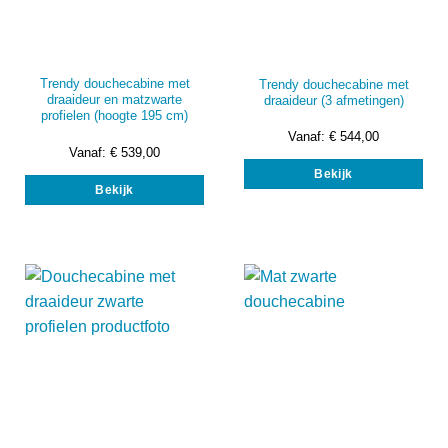
Trendy douchecabine met
Trendy douchecabine met
draaideur en matzwarte
draaideur (3 afmetingen)
profielen (hoogte 195 cm)
Vanaf:
€
544,00
Vanaf:
€
539,00
Dit
Dit
Bekijk
prod
Bekijk
product
heef
heeft
mee
meerdere
vari
variaties.
Dez
Deze
opti
optie
kan
kan
gek
gekozen
wor
worden
op
op
de
de
prod
productpagina