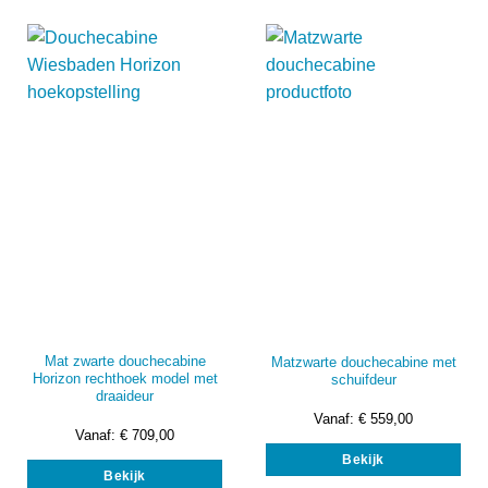
variaties.
vari
Deze
Dez
optie
opti
kan
kan
gekozen
gek
worden
wor
op
op
de
de
productpagina
prod
Mat zwarte douchecabine
Matzwarte douchecabine met
Horizon rechthoek model met
schuifdeur
draaideur
Vanaf:
€
559,00
Vanaf:
€
709,00
Dit
Dit
Bekijk
prod
Bekijk
product
heef