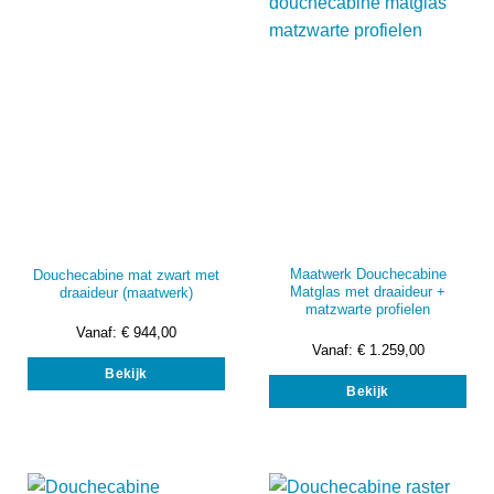
gekozen
wor
worden
op
op
de
de
prod
productpagina
Maatwerk Douchecabine
Douchecabine mat zwart met
Matglas met draaideur +
draaideur (maatwerk)
matzwarte profielen
Vanaf:
€
944,00
Vanaf:
€
1.259,00
Dit
Dit
Bekijk
product
Bekijk
prod
heeft
heef
meerdere
mee
variaties.
vari
Deze
Dez
optie