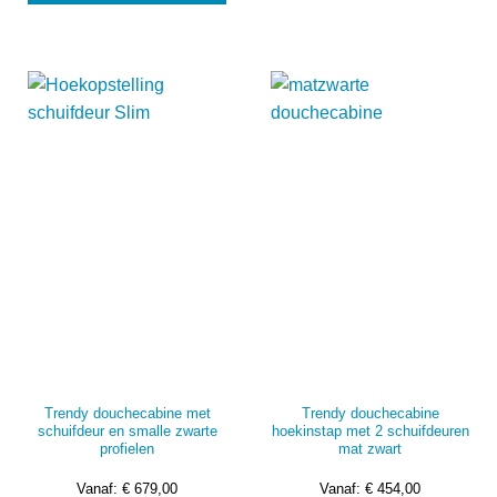
heeft
mee
meerdere
vari
variaties.
Dez
Deze
opti
optie
kan
kan
gek
gekozen
wor
worden
op
op
de
de
prod
productpagina
Trendy douchecabine met
Trendy douchecabine
schuifdeur en smalle zwarte
hoekinstap met 2 schuifdeuren
profielen
mat zwart
Vanaf:
€
679,00
Vanaf:
€
454,00