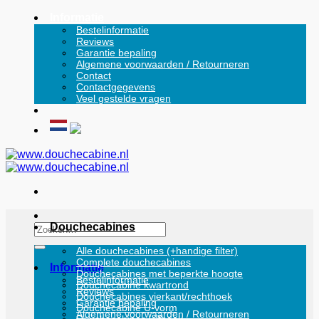
Ga
Informatie
naar
Bestelinformatie
Reviews
inhoud
Garantie bepaling
Algemene voorwaarden / Retourneren
Contact
Contactgegevens
Veel gestelde vragen
Douchecabines
Zoeken
naar:
Alle douchecabines (+handige filter)
Complete douchecabines
Informatie
Douchecabines met beperkte hoogte
Bestelinformatie
Douchecabine kwartrond
Reviews
Douchecabines vierkant/rechthoek
Garantie bepaling
Douchecabine U-vorm
Algemene voorwaarden / Retourneren