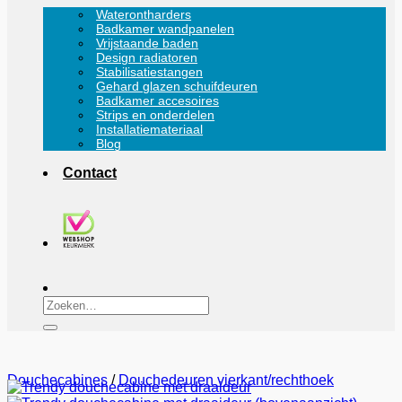
Waterontharders
Badkamer wandpanelen
Vrijstaande baden
Design radiatoren
Stabilisatiestangen
Gehard glazen schuifdeuren
Badkamer accesoires
Strips en onderdelen
Installatiemateriaal
Blog
Contact
Zoeken
naar:
Douchecabines
/
Douchedeuren vierkant/rechthoek