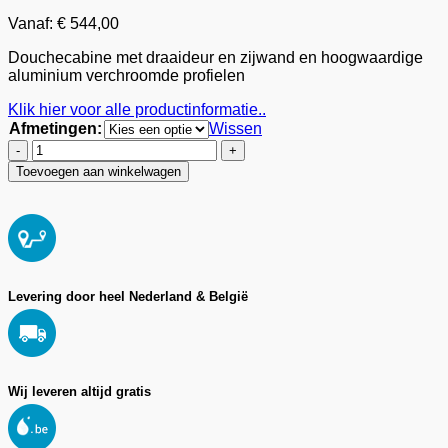
Vanaf:
€
544,00
Douchecabine met draaideur en zijwand en hoogwaardige
aluminium verchroomde profielen
Klik hier voor alle productinformatie..
Afmetingen
:
Wissen
Trendy
douchecabine
Toevoegen aan winkelwagen
met
draaideur
(3
afmetingen)
aantal
Levering door heel Nederland & België
Wij leveren altijd gratis