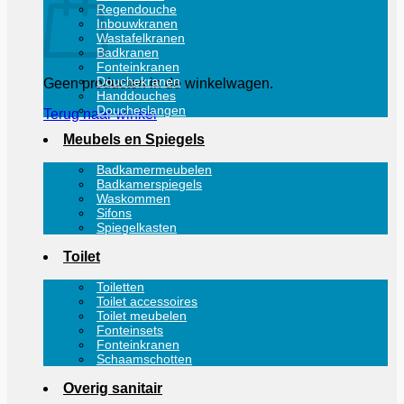
Regendouche
Inbouwkranen
Wastafelkranen
Badkranen
Fonteinkranen
Douchekranen
Geen producten in de winkelwagen.
Handdouches
Doucheslangen
Terug naar winkel
Meubels en Spiegels
Badkamermeubelen
Badkamerspiegels
Waskommen
Sifons
Spiegelkasten
Toilet
Toiletten
Toilet accessoires
Toilet meubelen
Fonteinsets
Fonteinkranen
Schaamschotten
Overig sanitair