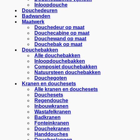
Inloopdouche
Douchedeuren
Badwanden
Maatwerk
Douchedeur op maat
Douchecabine op maat
Douchewand op maat
Douchebak op maat
Douchebakken
Alle douchebakken
Inloopdouchebakken
Composiet douchebakken
Natuursteen douchebakken
Douchegoten
Kranen en douchesets
Alle kranen en douchesets
Douchesets
Regendouche
Inbouwkranen
Wastafelkranen
Badkranen
Fonteinkranen
Douchekranen
Handdouches
Doucheslangen