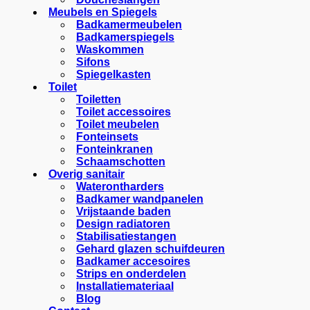
Meubels en Spiegels
Badkamermeubelen
Badkamerspiegels
Waskommen
Sifons
Spiegelkasten
Toilet
Toiletten
Toilet accessoires
Toilet meubelen
Fonteinsets
Fonteinkranen
Schaamschotten
Overig sanitair
Waterontharders
Badkamer wandpanelen
Vrijstaande baden
Design radiatoren
Stabilisatiestangen
Gehard glazen schuifdeuren
Badkamer accesoires
Strips en onderdelen
Installatiemateriaal
Blog