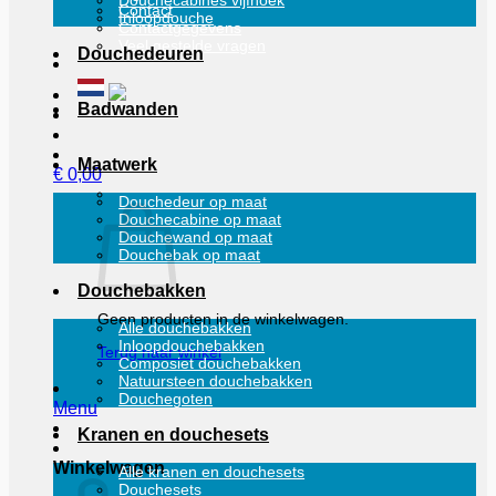
Douchecabines vijfhoek
Contact
Inloopdouche
Contactgegevens
Veel gestelde vragen
Douchedeuren
Badwanden
Maatwerk
€
0,00
Douchedeur op maat
Douchecabine op maat
Douchewand op maat
Douchebak op maat
Douchebakken
Geen producten in de winkelwagen.
Alle douchebakken
Inloopdouchebakken
Terug naar winkel
Composiet douchebakken
Natuursteen douchebakken
Douchegoten
Menu
Kranen en douchesets
Winkelwagen
Alle kranen en douchesets
Douchesets