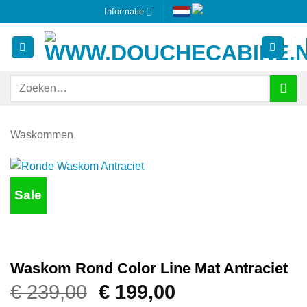
Ga
Informatie
naar
inhoud
Zoeken
naar:
Waskommen
Sale
Waskom Rond Color Line Mat Antraciet
Oorspronkelijke
Huidige
€
239,00
€
199,00