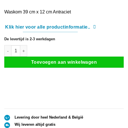
prijs
prijs
was:
is:
Waskom 39 cm x 12 cm Antraciet
€ 239,00.
€ 199,00.
Klik hier voor alle productinformatie..
De levertijd is 2-3 werkdagen
Waskom Rond Color Line Mat Antraciet aantal
Toevoegen aan winkelwagen
Levering door heel Nederland & België
Wij leveren altijd gratis