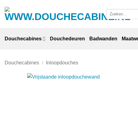
Ga
naar
Zoeken
naar:
inhoud
Douchecabines
Douchedeuren
Badwanden
Maatw
Douchecabines
/
Inloopdouches