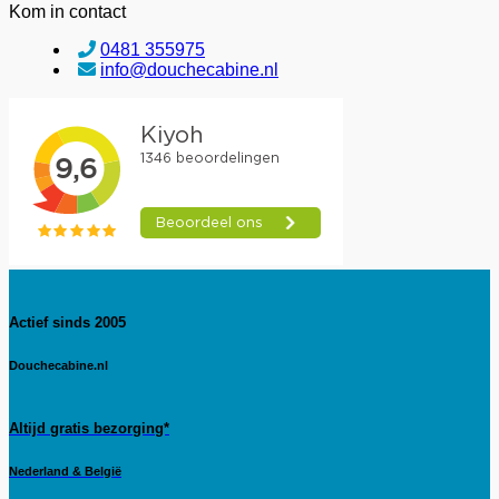
Kom in contact
0481 355975
info@douchecabine.nl
Actief sinds 2005
Douchecabine.nl
Altijd gratis bezorging*
Nederland & België