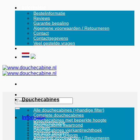
Ga
Informatie
naar
Bestelinformatie
Reviews
inhoud
Garantie bepaling
Algemene voorwaarden / Retourneren
Contact
Contactgegevens
Veel gestelde vragen
Douchecabines
Zoeken
naar:
Alle douchecabines (+handige filter)
Complete douchecabines
Informatie
Douchecabines met beperkte hoogte
Bestelinformatie
Douchecabine kwartrond
Reviews
Douchecabines vierkant/rechthoek
Garantie bepaling
Douchecabine U-vorm
Algemene voorwaarden / Retourneren