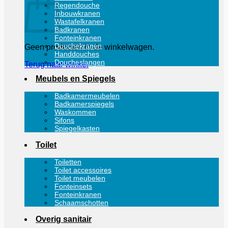
Regendouche
Inbouwkranen
Wastafelkranen
Badkranen
Fonteinkranen
Douchekranen
Geen producten in de winkelwagen.
Handdouches
Doucheslangen
Terug naar winkel
Meubels en Spiegels
Badkamermeubelen
Badkamerspiegels
Waskommen
Sifons
Spiegelkasten
Toilet
Toiletten
Toilet accessoires
Toilet meubelen
Fonteinsets
Fonteinkranen
Schaamschotten
Overig sanitair