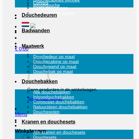
Douchecabines vijfhoek
Contact
Inloopdouche
Contactgegevens
Veel gestelde vragen
Douchedeuren
Badwanden
Maatwerk
€
0,00
Douchedeur op maat
Douchecabine op maat
Douchewand op maat
Douchebak op maat
Douchebakken
Geen producten in de winkelwagen.
Alle douchebakken
Inloopdouchebakken
Terug naar winkel
Composiet douchebakken
Natuursteen douchebakken
Douchegoten
Menu
Kranen en douchesets
Winkelwagen
Alle kranen en douchesets
Douchesets