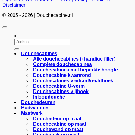
Disclaimer
© 2005 - 2026 | Douchecabine.nl
Zoeken
naar:
Douchecabines
Alle douchecabines (+handige filter)
Complete douchecabines
Douchecabines met beperkte hoogte
Douchecabine kwartrond
Douchecabines vierkant/rechthoek
Douchecabine U-vorm
Douchecabines vijfhoek
Inloopdouche
Douchedeuren
Badwanden
Maatwerk
Douchedeur op maat
Douchecabine op maat
Douchewand op maat
Douchebak op maat