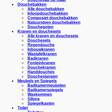
Douchebakken
Alle douchebakken
Inloopdouchebakken
Composiet douchebakken
Natuursteen douchebakken
Douchegoten
Kranen en douchesets
Alle kranen en douchesets
Douchesets
Regendouche
Inbouwkranen
Wastafelkranen
Badkranen
Fonteinkranen
Douchekranen
Handdouches
Doucheslangen
Meubels en Spiegels
Badkamermeubelen
Badkamerspiegels
Waskommen
Sifons
Spiegelkasten
Toilet