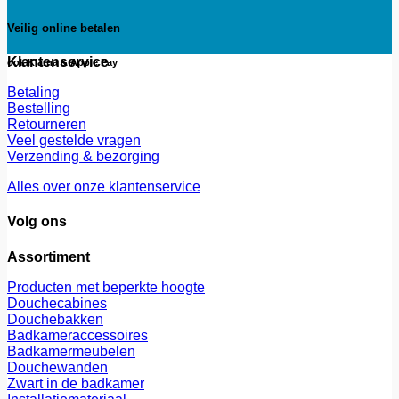
Veilig online betalen
Klantenservice
ook Klarna & Apple Pay
Betaling
Bestelling
Retourneren
Veel gestelde vragen
Verzending & bezorging
Alles over onze klantenservice
Volg ons
Assortiment
Producten met beperkte hoogte
Douchecabines
Douchebakken
Badkameraccessoires
Badkamermeubelen
Douchewanden
Zwart in de badkamer