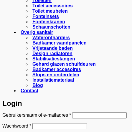
Toiletten
Toilet accessoires
Toilet meubelen
Fonteinsets
Fonteinkranen
Schaamschotten
Overig sanitair
Waterontharders
Badkamer wandpanelen
Vrijstaande baden
Design radiatoren
Stabilisatiestangen
Gehard glazen schuifdeuren
Badkamer accesoires
Strips en onderdelen
Installatiemateriaal
Blog
Contact
Login
Vereist
Gebruikersnaam of e-mailadres
*
Vereist
Wachtwoord
*