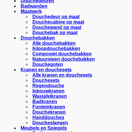
Douchedeuren
Badwanden
Maatwerk
Douchedeur op maat
Douchecabine op maat
Douchewand op maat
Douchebak op maat
Douchebakken
Alle douchebakken
Inloopdouchebakken
Composiet douchebakken
Natuursteen douchebakken
Douchegoten
Kranen en douchesets
Alle kranen en douchesets
Douchesets
Regendouche
Inbouwkranen
Wastafelkranen
Badkranen
Fonteinkranen
Douchekranen
Handdouches
Doucheslangen
Meubels en Spiegels