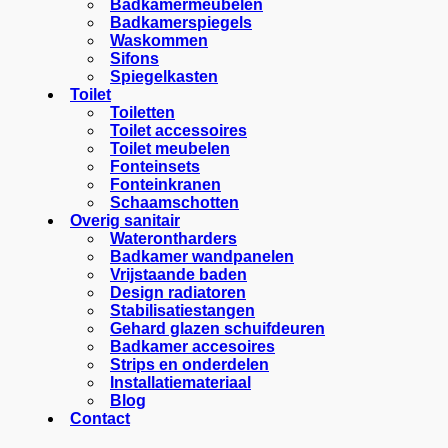
Badkamermeubelen
Badkamerspiegels
Waskommen
Sifons
Spiegelkasten
Toilet
Toiletten
Toilet accessoires
Toilet meubelen
Fonteinsets
Fonteinkranen
Schaamschotten
Overig sanitair
Waterontharders
Badkamer wandpanelen
Vrijstaande baden
Design radiatoren
Stabilisatiestangen
Gehard glazen schuifdeuren
Badkamer accesoires
Strips en onderdelen
Installatiemateriaal
Blog
Contact