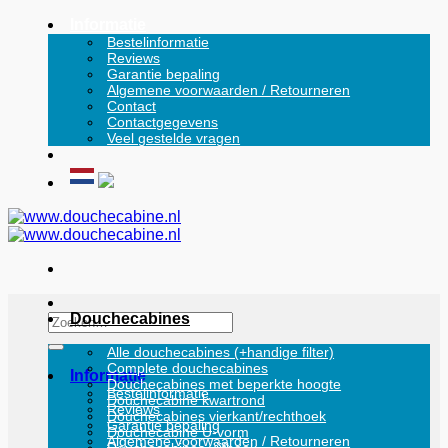
Ga
Informatie
naar
Bestelinformatie
Reviews
inhoud
Garantie bepaling
Algemene voorwaarden / Retourneren
Contact
Contactgegevens
Veel gestelde vragen
Douchecabines
Zoeken
naar:
Alle douchecabines (+handige filter)
Complete douchecabines
Informatie
Douchecabines met beperkte hoogte
Bestelinformatie
Douchecabine kwartrond
Reviews
Douchecabines vierkant/rechthoek
Garantie bepaling
Douchecabine U-vorm
Algemene voorwaarden / Retourneren