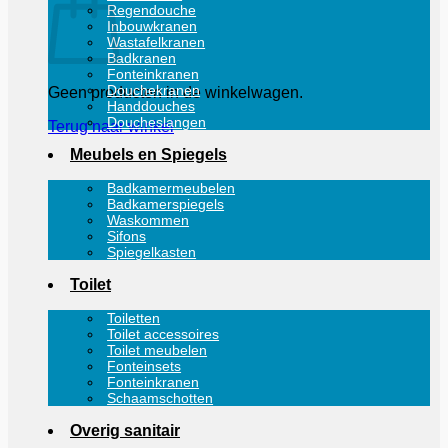
Regendouche
Inbouwkranen
Wastafelkranen
Badkranen
Fonteinkranen
Douchekranen
Geen producten in de winkelwagen.
Handdouches
Doucheslangen
Terug naar winkel
Meubels en Spiegels
Badkamermeubelen
Badkamerspiegels
Waskommen
Sifons
Spiegelkasten
Toilet
Toiletten
Toilet accessoires
Toilet meubelen
Fonteinsets
Fonteinkranen
Schaamschotten
Overig sanitair