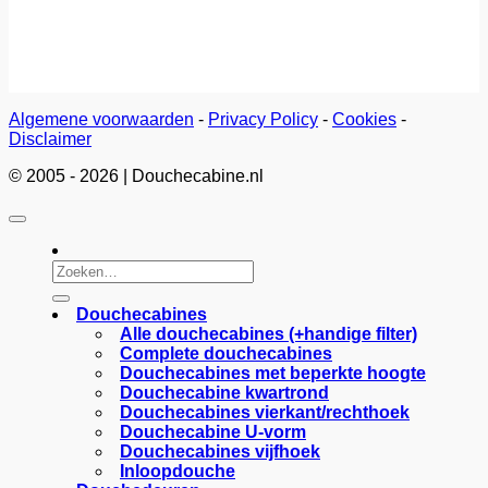
Algemene voorwaarden
-
Privacy Policy
-
Cookies
-
Disclaimer
© 2005 - 2026 | Douchecabine.nl
Zoeken
naar:
Douchecabines
Alle douchecabines (+handige filter)
Complete douchecabines
Douchecabines met beperkte hoogte
Douchecabine kwartrond
Douchecabines vierkant/rechthoek
Douchecabine U-vorm
Douchecabines vijfhoek
Inloopdouche