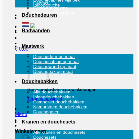
Douchecabines vijfhoek
Contact
Inloopdouche
Contactgegevens
Veel gestelde vragen
Douchedeuren
Badwanden
Maatwerk
€
0,00
Douchedeur op maat
Douchecabine op maat
Douchewand op maat
Douchebak op maat
Douchebakken
Geen producten in de winkelwagen.
Alle douchebakken
Inloopdouchebakken
Terug naar winkel
Composiet douchebakken
Natuursteen douchebakken
Douchegoten
Menu
Kranen en douchesets
Winkelwagen
Alle kranen en douchesets
Douchesets