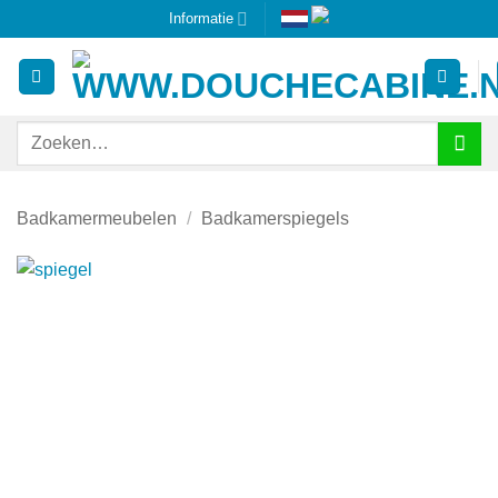
Ga
Informatie
naar
inhoud
Zoeken
naar:
Badkamermeubelen
/
Badkamerspiegels