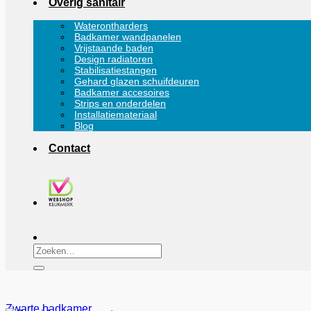
Overig sanitair
Waterontharders
Badkamer wandpanelen
Vrijstaande baden
Design radiatoren
Stabilisatiestangen
Gehard glazen schuifdeuren
Badkamer accesoires
Strips en onderdelen
Installatiemateriaal
Blog
Contact
Zoeken
naar:
Zwarte badkamer