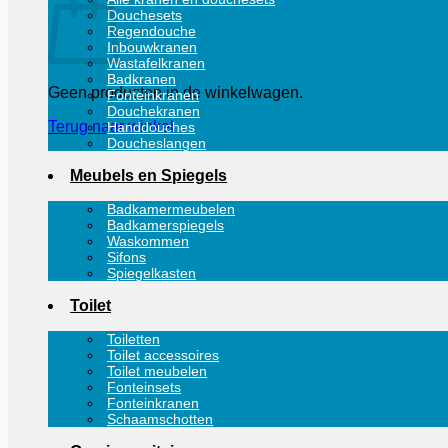
Douchesets
Regendouche
Inbouwkranen
Wastafelkranen
Badkranen
Geen producten in de winkelwagen.
Fonteinkranen
Douchekranen
Terug naar winkel
Handdouches
Doucheslangen
Meubels en Spiegels
Badkamermeubelen
Badkamerspiegels
Waskommen
Sifons
Spiegelkasten
Toilet
Toiletten
Toilet accessoires
Toilet meubelen
Fonteinsets
Fonteinkranen
Schaamschotten