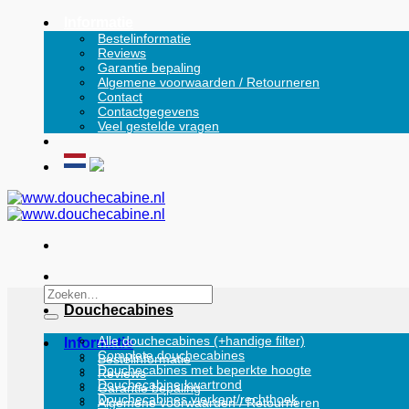
Ga
Informatie
naar
Bestelinformatie
Reviews
inhoud
Garantie bepaling
Algemene voorwaarden / Retourneren
Contact
Contactgegevens
Veel gestelde vragen
Zoeken
naar:
Douchecabines
Alle douchecabines (+handige filter)
Informatie
Complete douchecabines
Bestelinformatie
Douchecabines met beperkte hoogte
Reviews
Douchecabine kwartrond
Garantie bepaling
Douchecabines vierkant/rechthoek
Algemene voorwaarden / Retourneren