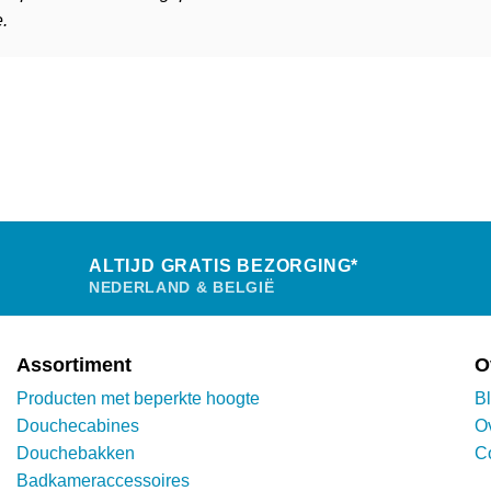
.
ALTIJD GRATIS BEZORGING*
NEDERLAND & BELGIË
Assortiment
O
Producten met beperkte hoogte
B
Douchecabines
O
Douchebakken
C
Badkameraccessoires