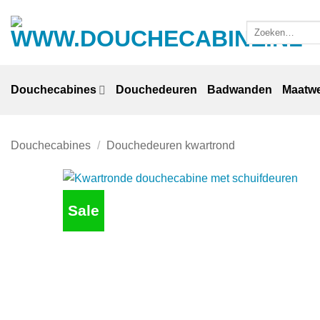
Ga
naar
Zoeken
naar:
inhoud
Douchecabines
Douchedeuren
Badwanden
Maatw
Douchecabines
/
Douchedeuren kwartrond
Sale