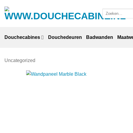
Ga
naar
Zoeken
naar:
inhoud
Douchecabines
Douchedeuren
Badwanden
Maatw
Uncategorized