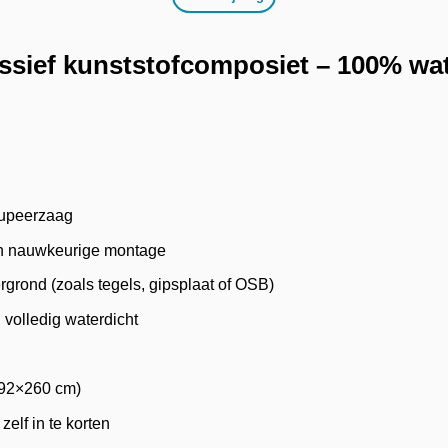
sief kunststofcomposiet – 100% wat
oupeerzaag
 en nauwkeurige montage
grond (zoals tegels, gipsplaat of OSB)
volledig waterdicht
t 92×260 cm)
elf in te korten