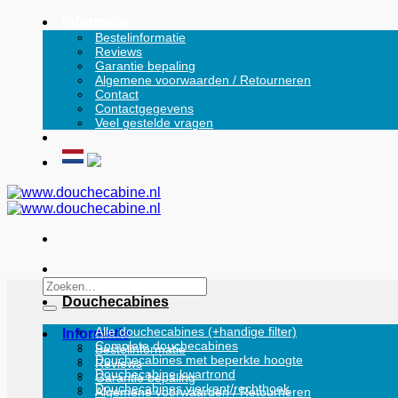
Ga
Informatie
naar
Bestelinformatie
Reviews
inhoud
Garantie bepaling
Algemene voorwaarden / Retourneren
Contact
Contactgegevens
Veel gestelde vragen
Zoeken
naar:
Douchecabines
Alle douchecabines (+handige filter)
Informatie
Complete douchecabines
Bestelinformatie
Douchecabines met beperkte hoogte
Reviews
Douchecabine kwartrond
Garantie bepaling
Douchecabines vierkant/rechthoek
Algemene voorwaarden / Retourneren