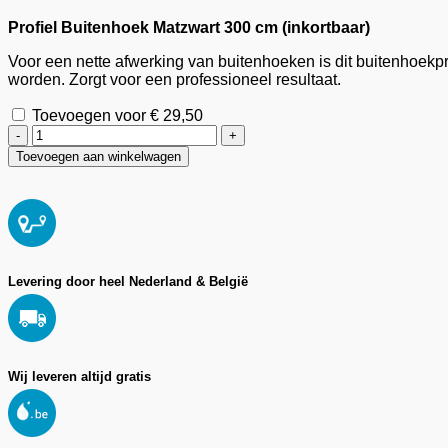
Profiel Buitenhoek Matzwart 300 cm (inkortbaar)
Voor een nette afwerking van buitenhoeken is dit buitenhoekpr
worden. Zorgt voor een professioneel resultaat.
Toevoegen voor
€
29,50
Klik-
Wandpaneel
Toevoegen aan winkelwagen
Lime
Grey
92
x
260
cm
(inkortbaar)
Levering door heel Nederland & België
aantal
Wij leveren altijd gratis