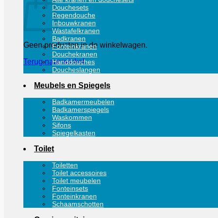
Douchesets
Regendouche
Inbouwkranen
Wastafelkranen
Badkranen
Geen producten in de winkelwagen.
Fonteinkranen
Douchekranen
Terug naar winkel
Handdouches
Doucheslangen
Meubels en Spiegels
Badkamermeubelen
Badkamerspiegels
Waskommen
Sifons
Spiegelkasten
Toilet
Toiletten
Toilet accessoires
Toilet meubelen
Fonteinsets
Fonteinkranen
Schaamschotten