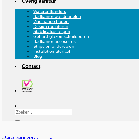
Overig sanitair
Waterontharders
Badkamer wandpanelen
Vrijstaande baden
Design radiatoren
Stabilisatiestangen
Gehard glazen schuifdeuren
Badkamer accesoires
Strips en onderdelen
Installatiemateriaal
Blog
Contact
Zoeken
naar:
Uncategorized