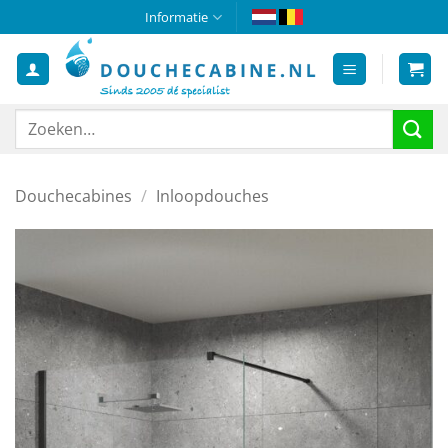
Ga
Informatie
naar
inhoud
Zoeken
naar:
Douchecabines
/
Inloopdouches