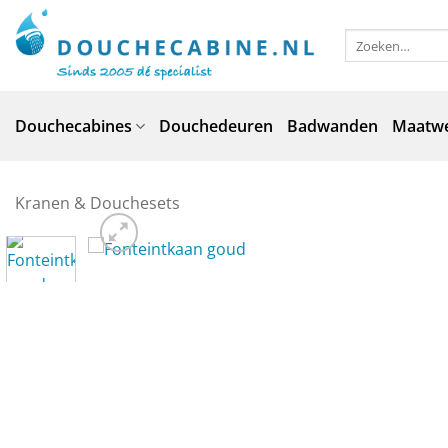
Ga
naar
Zoeken
naar:
inhoud
Douchecabines
Douchedeuren
Badwanden
Maatw
Kranen & Douchesets