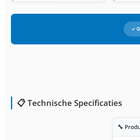
✓ G
📋 Technische Specificaties
🔧 Produ