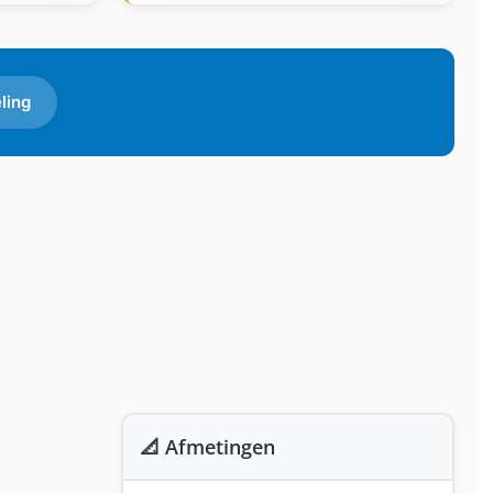
ling
📐 Afmetingen