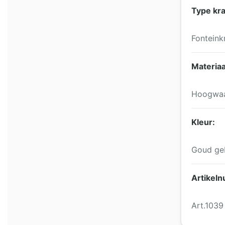
Type kra
Fontein
Materiaa
Hoogwaa
Kleur:
Goud ge
Artikel
Art.1039