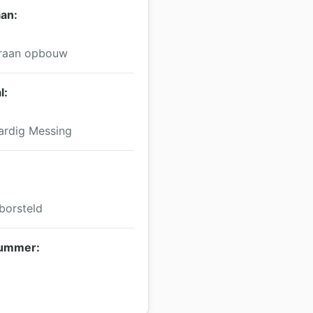
an:
kraan opbouw
l:
rdig Messing
borsteld
nummer: