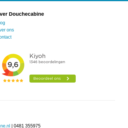
ver Douchecabine
log
ver ons
ontact
ne.nl
| 0481 355975