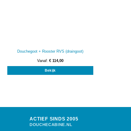
Douchegoot + Rooster RVS (draingoot)
Vanaf:
€
114,00
Dit
Bekijk
product
heeft
meerdere
variaties.
Deze
optie
kan
gekozen
worden
ACTIEF SINDS 2005
op
DOUCHECABINE.NL
de