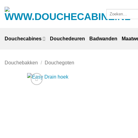
Ga
naar
Zoeken
naar:
inhoud
Douchecabines
Douchedeuren
Badwanden
Maatw
Douchebakken
/
Douchegoten