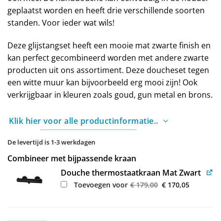
geplaatst worden en heeft drie verschillende soorten
standen. Voor ieder wat wils!
Deze glijstangset heeft een mooie mat zwarte finish en
kan perfect gecombineerd worden met andere zwarte
producten uit ons assortiment. Deze doucheset tegen
een witte muur kan bijvoorbeeld erg mooi zijn! Ook
verkrijgbaar in kleuren zoals goud, gun metal en brons.
Klik hier voor alle productinformatie..
De levertijd is 1-3 werkdagen
Combineer met bijpassende kraan
Douche thermostaatkraan Mat Zwart
Oorspronkelijke
Huidige
Toevoegen voor
€
179,00
€
170,05
prijs
prijs
was:
is:
€ 179,00.
€ 170,05.