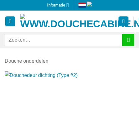
Ga
Informatie
naar
inhoud
Zoeken
naar:
Douche onderdelen