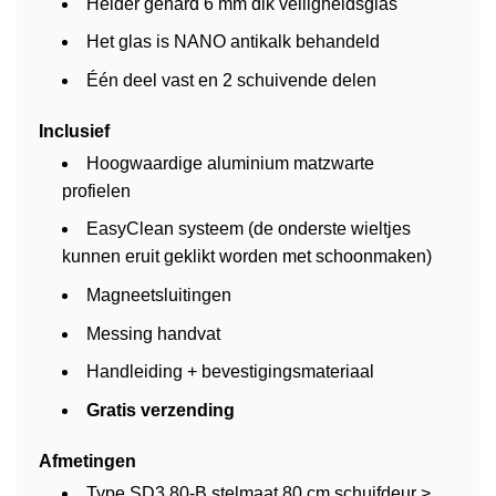
Helder gehard 6 mm dik veiligheidsglas
Het glas is NANO antikalk behandeld
Één deel vast en 2 schuivende delen
Inclusief
Hoogwaardige aluminium matzwarte
profielen
EasyClean systeem (de onderste wieltjes
kunnen eruit geklikt worden met schoonmaken)
Magneetsluitingen
Messing handvat
Handleiding + bevestigingsmateriaal
Gratis verzending
Afmetingen
Type SD3.80-B stelmaat 80 cm schuifdeur >