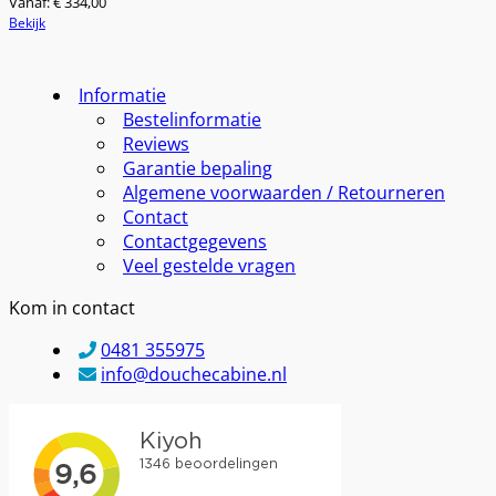
Vanaf:
€
334,00
Dit
Bekijk
product
heeft
meerdere
Informatie
variaties.
Bestelinformatie
Deze
optie
Reviews
kan
Garantie bepaling
gekozen
Algemene voorwaarden / Retourneren
worden
Contact
op
Contactgegevens
de
productpagina
Veel gestelde vragen
Kom in contact
0481 355975
info@douchecabine.nl