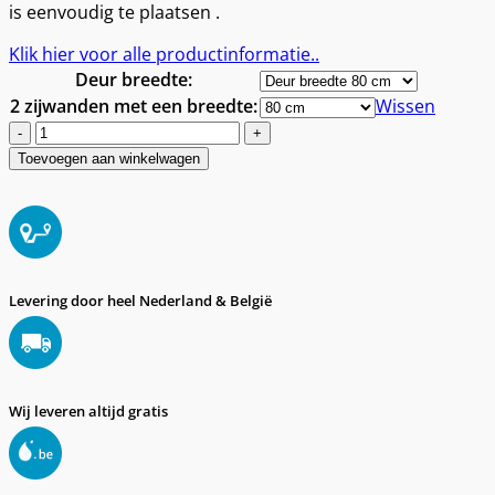
is eenvoudig te plaatsen .
Klik hier voor alle productinformatie..
Deur breedte
:
2 zijwanden met een breedte
:
Wissen
Douchecabine
U-
Toevoegen aan winkelwagen
opstelling
met
draaideur
voor
plaatsing
tegen
Levering door heel Nederland & België
1
muur
aantal
Wij leveren altijd gratis