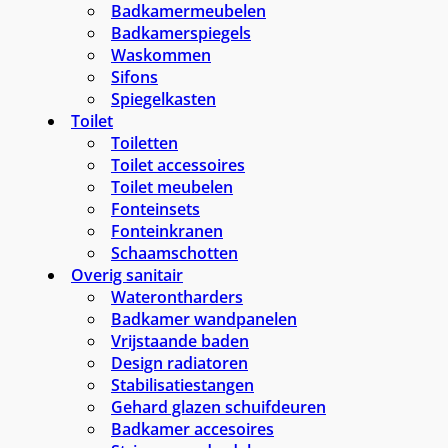
Badkamermeubelen
Badkamerspiegels
Waskommen
Sifons
Spiegelkasten
Toilet
Toiletten
Toilet accessoires
Toilet meubelen
Fonteinsets
Fonteinkranen
Schaamschotten
Overig sanitair
Waterontharders
Badkamer wandpanelen
Vrijstaande baden
Design radiatoren
Stabilisatiestangen
Gehard glazen schuifdeuren
Badkamer accesoires