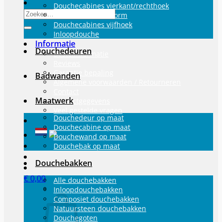
Douchecabines vierkant/rechthoek
Zoeken
Douchecabine U-vorm
naar:
Douchecabines vijfhoek
Inloopdouche
Informatie
Douchedeuren
Bestelinformatie
Reviews
Garantie bepaling
Badwanden
Algemene voorwaarden / Retourneren
Contact
Maatwerk
Contactgegevens
Veel gestelde vragen
Douchedeur op maat
Douchecabine op maat
Douchewand op maat
Douchebak op maat
Douchebakken
€
0,00
Alle douchebakken
Inloopdouchebakken
Composiet douchebakken
Natuursteen douchebakken
Douchegoten