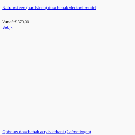
Natuursteen (hardsteen) douchebak vierkant model
Vanaf:
€
379,00
Dit
Bekijk
product
heeft
meerdere
variaties.
Deze
optie
kan
gekozen
worden
op
de
productpagina
Opbouw douchebak acryl vierkant (2 afmetingen)