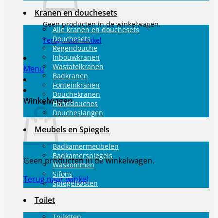
Kranen en douchesets
Geen producten in de winkelwagen.
Alle kranen en douchesets
Douchesets
Terug naar winkel
Regendouche
Inbouwkranen
Wastafelkranen
Menu
Badkranen
Fonteinkranen
Douchekranen
Winkelwagen
Handdouches
Doucheslangen
Meubels en Spiegels
Badkamermeubelen
Badkamerspiegels
Geen producten in de winkelwagen.
Waskommen
Sifons
Terug naar winkel
Spiegelkasten
Toilet
Toiletten