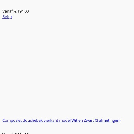
Vanaf:
€
194,00
Dit
Bekijk
product
heeft
meerdere
variaties.
Deze
optie
kan
gekozen
worden
op
de
productpagina
Composiet douchebak vierkant model Wit en Zwart (3 afmetingen)