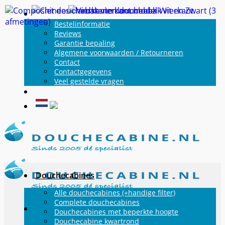
Ga
Informatie
naar
Bestelinformatie
Reviews
inhoud
Garantie bepaling
Algemene voorwaarden / Retourneren
Contact
Contactgegevens
Veel gestelde vragen
Douchecabines
Alle douchecabines (+handige filter)
Complete douchecabines
Douchecabines met beperkte hoogte
Douchecabine kwartrond