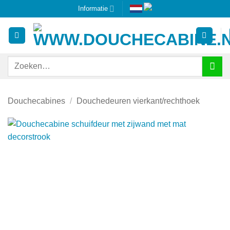
Ga
Informatie
naar
inhoud
Zoeken
naar:
Douchecabines
/
Douchedeuren vierkant/rechthoek