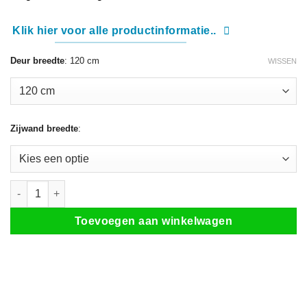
Klik hier voor alle productinformatie..
Deur breedte
:
120 cm
WISSEN
Zijwand breedte
:
Trento NE.40 (schuifdeur met mat decorstrook) aantal
Toevoegen aan winkelwagen