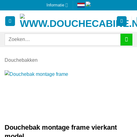
Ga
Informatie
naar
inhoud
Zoeken
naar:
Douchebakken
Douchebak montage frame vierkant
model