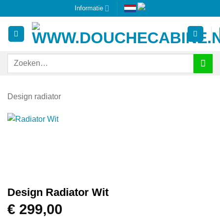
Ga
Informatie
naar
inhoud
Zoeken
naar:
Design radiator
Design Radiator Wit
€
299,00