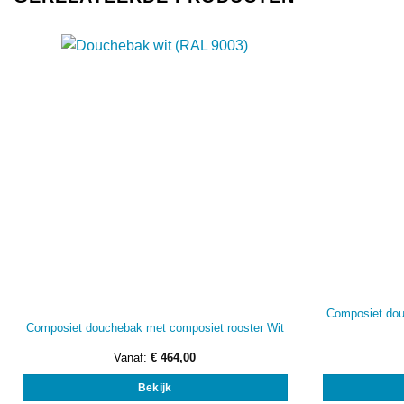
Composiet dou
Composiet douchebak met composiet rooster Wit
Vanaf:
€
464,00
Dit
Bekijk
product