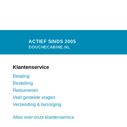
heeft
meerdere
variaties.
Deze
optie
kan
gekozen
worden
ACTIEF SINDS 2005
op
DOUCHECABINE.NL
de
productpagina
Klantenservice
Betaling
Bestelling
Retourneren
Veel gestelde vragen
Verzending & bezorging
Alles over onze klantenservice