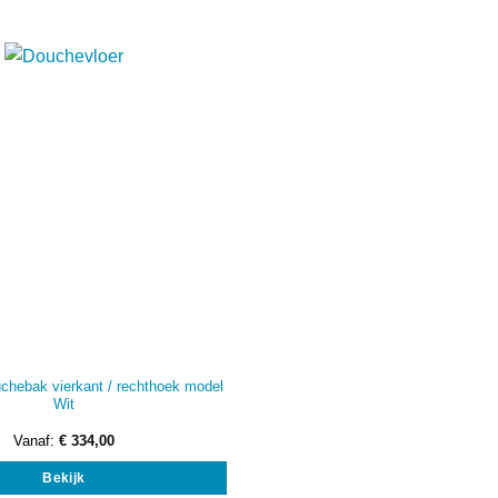
chebak vierkant / rechthoek model
Wit
Vanaf:
€
334,00
Dit
Bekijk
product