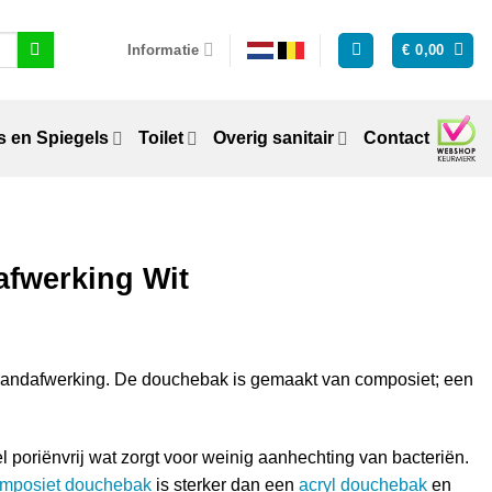
Informatie
€
0,00
 en Spiegels
Toilet
Overig sanitair
Contact
fwerking Wit
randafwerking. De douchebak is gemaakt van composiet; een
el poriënvrij wat zorgt voor weinig aanhechting van bacteriën.
mposiet douchebak
is sterker dan een
acryl douchebak
en