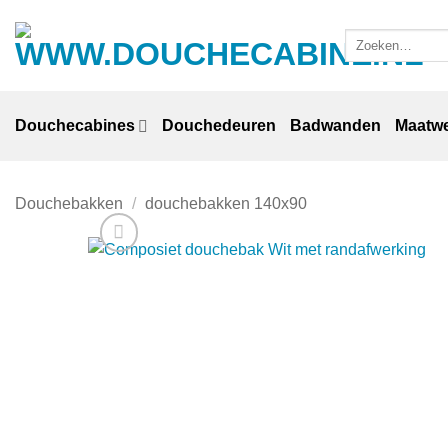
Ga
naar
Zoeken
naar:
inhoud
Douchecabines
Douchedeuren
Badwanden
Maatw
Douchebakken
/
douchebakken 140x90