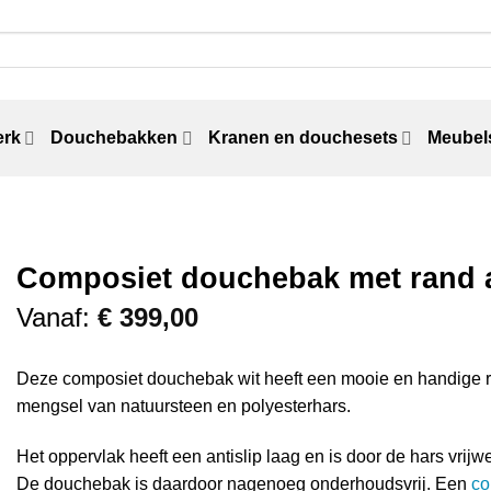
erk
Douchebakken
Kranen en douchesets
Meubels
Composiet douchebak met rand a
Vanaf:
€
399,00
Deze composiet douchebak wit heeft een mooie en handige 
mengsel van natuursteen en polyesterhars.
Het oppervlak heeft een antislip laag en is door de hars vrijw
De douchebak is daardoor nagenoeg onderhoudsvrij. Een
co