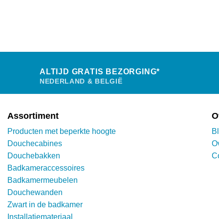
heeft
meerdere
variaties.
Deze
optie
kan
gekozen
worden
ALTIJD GRATIS BEZORGING*
op
NEDERLAND & BELGIË
de
productpagina
Assortiment
O
Producten met beperkte hoogte
B
Douchecabines
O
Douchebakken
C
Badkameraccessoires
Badkamermeubelen
Douchewanden
Zwart in de badkamer
Installatiemateriaal