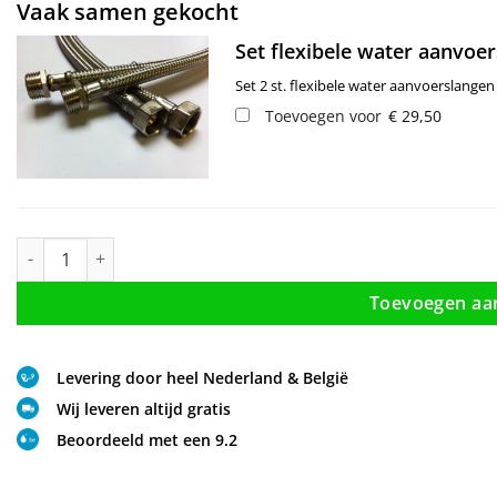
Vaak samen gekocht
Set flexibele water aanvoe
Set 2 st. flexibele water aanvoerslang
Toevoegen voor
€
29,50
Trento Basic DW complete douchecabine met een draaideur en 
Toevoegen aa
Levering door heel Nederland & België
Wij leveren altijd gratis
Beoordeeld met een 9.2