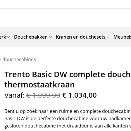
erk
Douchebakken
Kranen en douchesets
Meubels
e douchecabines
Trento Basic DW complete douch
thermostaatkraan
Vanaf:
€
1.099,00
€
1.034,00
Bent u op zoek naar een ruime en complete douchecabine
Basic DW is de perfecte douchecabine voor uw badkamer, 
gesloten douchecabine met draaideur is aan alle kanten