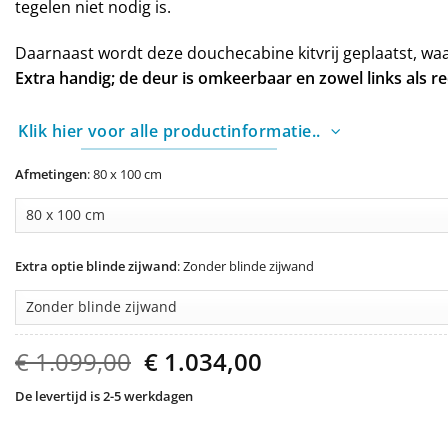
tegelen niet nodig is.
Daarnaast wordt deze douchecabine kitvrij geplaatst, wa
Extra handig; de deur is omkeerbaar en zowel links als r
Klik hier voor alle productinformatie..
Afmetingen
:
80 x 100 cm
Extra optie blinde zijwand
:
Zonder blinde zijwand
Oorspronkelijke
Huidige
€
1.099,00
€
1.034,00
prijs
prijs
was:
is:
De levertijd is 2-5 werkdagen
€ 1.099,00.
€ 1.034,00.