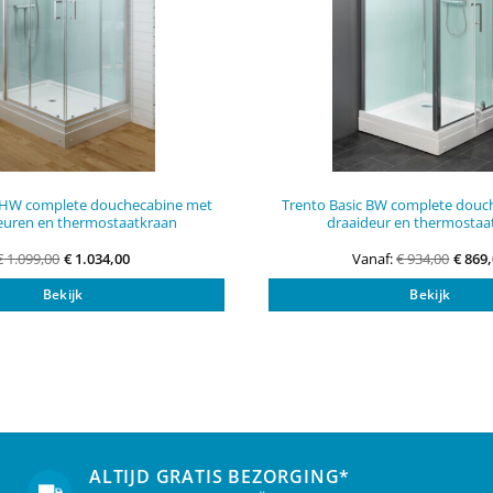
c HW complete douchecabine met
Trento Basic BW complete douc
euren en thermostaatkraan
draaideur en thermostaa
€
1.099,00
€
1.034,00
Vanaf:
€
934,00
€
869,
Dit
Bekijk
Bekijk
product
heeft
meerdere
variaties.
Deze
optie
kan
gekozen
worden
ALTIJD GRATIS BEZORGING*