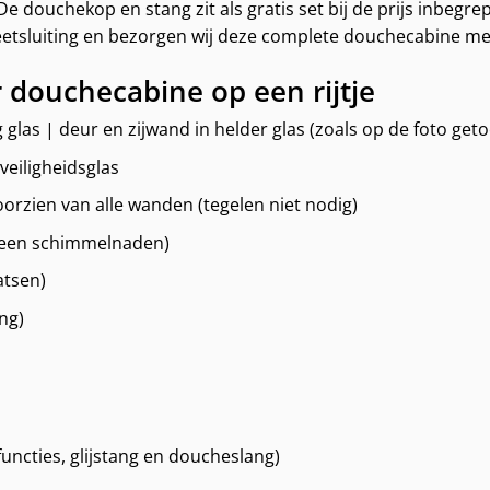
 douchekop en stang zit als gratis set bij de prijs inbeg
tsluiting en bezorgen wij deze complete douchecabine met d
r douchecabine op een rijtje
glas | deur en zijwand in helder glas (zoals op de foto get
eiligheidsglas
orzien van alle wanden (tegelen niet nodig)
 geen schimmelnaden)
atsen)
ng)
ncties, glijstang en doucheslang)