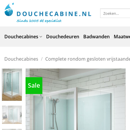
Ga
naar
Zoeken
naar:
inhoud
Douchecabines
Douchedeuren
Badwanden
Maatw
Douchecabines
/
Complete rondom gesloten vrijstaand
Sale