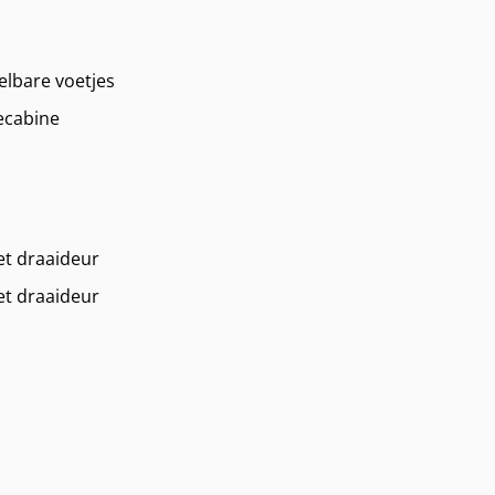
elbare voetjes
ecabine
et draaideur
et draaideur