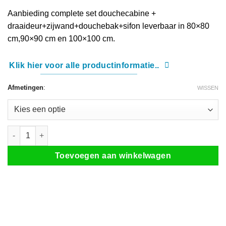
Aanbieding complete set douchecabine +
draaideur+zijwand+douchebak+sifon leverbaar in 80×80
cm,90×90 cm en 100×100 cm.
Klik hier voor alle productinformatie..
Afmetingen
:
WISSEN
Aanbieding set Douchecabine draaideur + douchebak en sifon aanta
Toevoegen aan winkelwagen