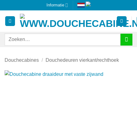
Ga
Informatie
naar
inhoud
Zoeken
naar:
Douchecabines
/
Douchedeuren vierkant/rechthoek