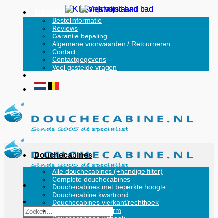
Ga
Informatie
naar
Bestelinformatie
Reviews
inhoud
Garantie bepaling
Algemene voorwaarden / Retourneren
Contact
Contactgegevens
Veel gestelde vragen
Douchecabines
Alle douchecabines (+handige filter)
Complete douchecabines
Douchecabines met beperkte hoogte
Douchecabine kwartrond
Douchecabines vierkant/rechthoek
Zoeken
Douchecabine U-vorm