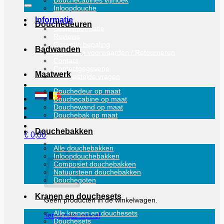
Douchecabines vijfhoek
naar:
Inloopdouche
Informatie
Douchedeuren
Bestelinformatie
Reviews
Garantie bepaling
Badwanden
Algemene voorwaarden / Retourneren
Contact
Contactgegevens
Maatwerk
Veel gestelde vragen
Douchedeur op maat
Douchecabine op maat
Douchewand op maat
Douchebak op maat
Douchebakken
€
0,00
Alle douchebakken
Inloopdouchebakken
Composiet douchebakken
Natuursteen douchebakken
Douchegoten
Kranen en douchesets
Geen producten in de winkelwagen.
Alle kranen en douchesets
Terug naar winkel
Douchesets