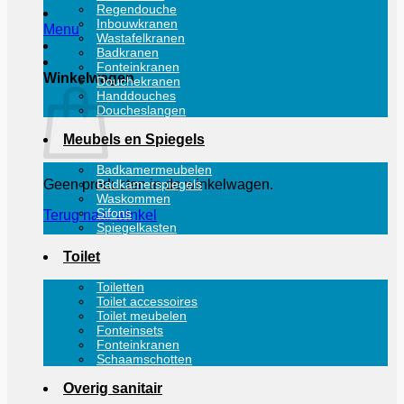
Regendouche
Inbouwkranen
Menu
Wastafelkranen
Badkranen
Fonteinkranen
Winkelwagen
Douchekranen
Handdouches
Doucheslangen
Meubels en Spiegels
Badkamermeubelen
Badkamerspiegels
Geen producten in de winkelwagen.
Waskommen
Sifons
Terug naar winkel
Spiegelkasten
Toilet
Toiletten
Toilet accessoires
Toilet meubelen
Fonteinsets
Fonteinkranen
Schaamschotten
Overig sanitair