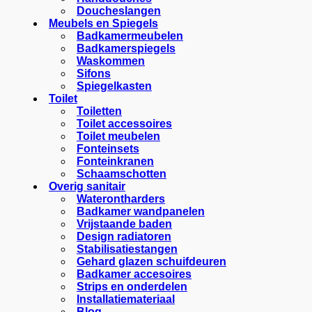
Doucheslangen
Meubels en Spiegels
Badkamermeubelen
Badkamerspiegels
Waskommen
Sifons
Spiegelkasten
Toilet
Toiletten
Toilet accessoires
Toilet meubelen
Fonteinsets
Fonteinkranen
Schaamschotten
Overig sanitair
Waterontharders
Badkamer wandpanelen
Vrijstaande baden
Design radiatoren
Stabilisatiestangen
Gehard glazen schuifdeuren
Badkamer accesoires
Strips en onderdelen
Installatiemateriaal
Blog