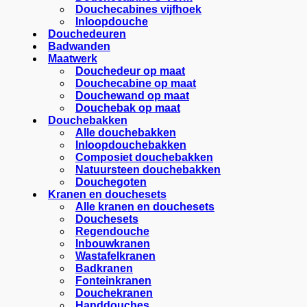
Douchecabines vijfhoek
Inloopdouche
Douchedeuren
Badwanden
Maatwerk
Douchedeur op maat
Douchecabine op maat
Douchewand op maat
Douchebak op maat
Douchebakken
Alle douchebakken
Inloopdouchebakken
Composiet douchebakken
Natuursteen douchebakken
Douchegoten
Kranen en douchesets
Alle kranen en douchesets
Douchesets
Regendouche
Inbouwkranen
Wastafelkranen
Badkranen
Fonteinkranen
Douchekranen
Handdouches