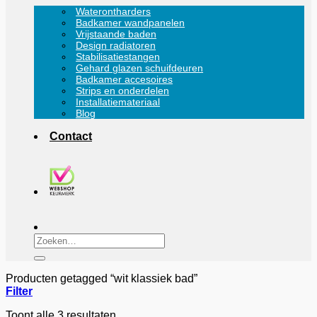
Waterontharders
Badkamer wandpanelen
Vrijstaande baden
Design radiatoren
Stabilisatiestangen
Gehard glazen schuifdeuren
Badkamer accesoires
Strips en onderdelen
Installatiemateriaal
Blog
Contact
Zoeken
naar:
Producten getagged “wit klassiek bad”
Filter
Toont alle 3 resultaten