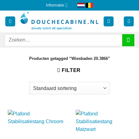
Ga
Informatie
naar
inhoud
Zoeken
naar:
Producten getagged “Wiesbaden 20.3866”
FILTER