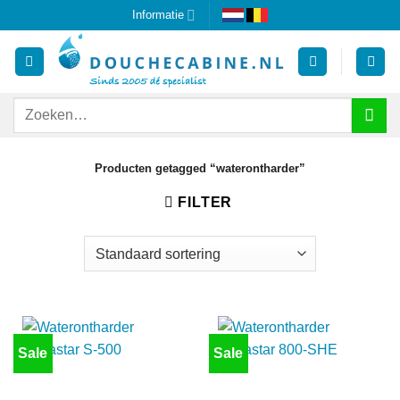
Ga
Informatie
naar
inhoud
Zoeken
naar:
Producten getagged “waterontharder”
FILTER
Sale
Sale