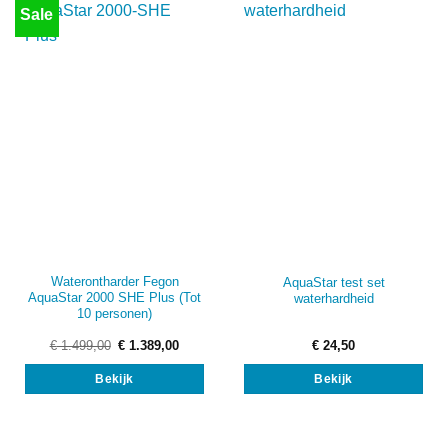
Sale
Waterontharder Fegon
AquaStar test set
AquaStar 2000 SHE Plus (Tot
waterhardheid
10 personen)
Oorspronkelijke
Huidige
€
1.499,00
€
1.389,00
€
24,50
prijs
prijs
was:
is:
Bekijk
Bekijk
€ 1.499,00.
€ 1.389,00.