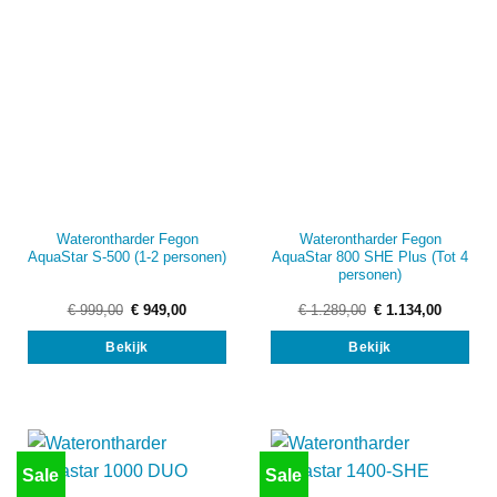
Waterontharder Fegon
Waterontharder Fegon
AquaStar 800 SHE Plus (Tot 4
AquaStar S-500 (1-2 personen)
personen)
Oorspronkelijke
Huidige
Oorspronkelijke
Huidige
€
999,00
€
949,00
€
1.289,00
€
1.134,00
prijs
prijs
prijs
prijs
was:
is:
was:
is:
Bekijk
Bekijk
€ 999,00.
€ 949,00.
€ 1.289,00.
€ 1.134,
Sale
Sale