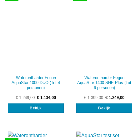
Waterontharder Fegon
Waterontharder Fegon
AquaStar 1000 DUO (Tot 4
AquaStar 1400 SHE Plus (Tot
personen)
6 personen)
Oorspronkelijke
Huidige
Oorspronkelijke
Huidige
€
1.249,00
€
1.134,00
€
1.399,00
€
1.249,00
prijs
prijs
prijs
prijs
was:
is:
was:
is:
Bekijk
Bekijk
€ 1.249,00.
€ 1.134,00.
€ 1.399,00.
€ 1.249,