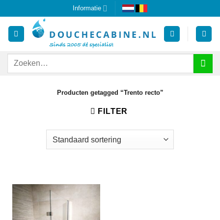
Ga
Informatie
naar
inhoud
Zoeken
naar:
Producten getagged “Trento recto”
FILTER