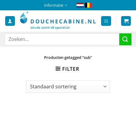
Ga
Informatie
naar
inhoud
Zoeken
naar:
Producten getagged “sub”
FILTER