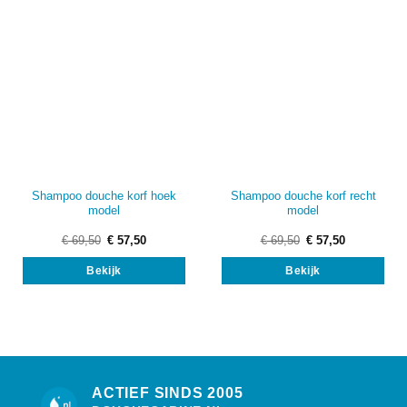
Shampoo douche korf hoek
Shampoo douche korf recht
model
model
Oorspronkelijke
Huidige
Oorspronkelijke
Huidige
€
69,50
€
57,50
€
69,50
€
57,50
prijs
prijs
prijs
prijs
was:
is:
was:
is:
Bekijk
Bekijk
€ 69,50.
€ 57,50.
€ 69,50.
€ 57,50.
ACTIEF SINDS 2005