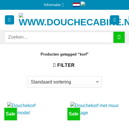
Ga
Informatie
naar
inhoud
Zoeken
naar:
Producten getagged “korf”
FILTER
Sale
Sale