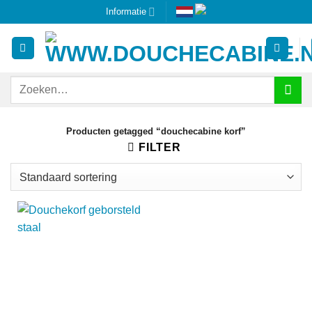
Ga
Informatie
naar
inhoud
Zoeken
naar:
Producten getagged “douchecabine korf”
FILTER