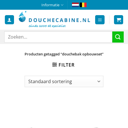
Ga
Informatie
naar
inhoud
Zoeken
naar:
Producten getagged “douchebak opbouwset”
FILTER