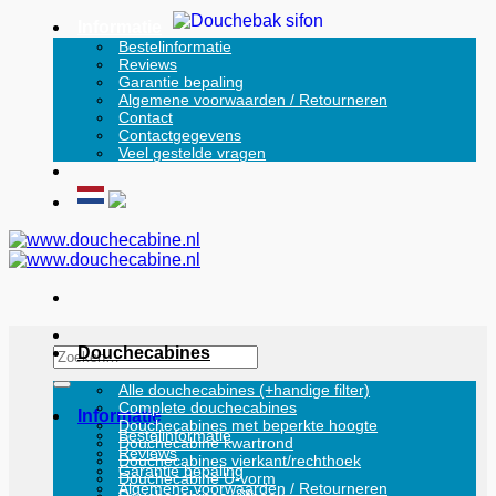
Ga
Informatie
naar
Bestelinformatie
Reviews
inhoud
Garantie bepaling
Algemene voorwaarden / Retourneren
Contact
Contactgegevens
Veel gestelde vragen
Douchecabines
Zoeken
naar:
Alle douchecabines (+handige filter)
Complete douchecabines
Informatie
Douchecabines met beperkte hoogte
Bestelinformatie
Douchecabine kwartrond
Reviews
Douchecabines vierkant/rechthoek
Garantie bepaling
Douchecabine U-vorm
Algemene voorwaarden / Retourneren