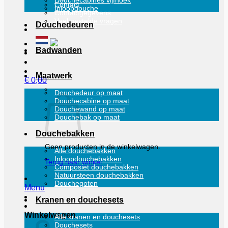
Douchecabines vijfhoek
Contact
Inloopdouche
Contactgegevens
Veel gestelde vragen
Douchedeuren
Badwanden
Maatwerk
€
0,00
Douchedeur op maat
Douchecabine op maat
Douchewand op maat
Douchebak op maat
Douchebakken
Geen producten in de winkelwagen.
Alle douchebakken
Inloopdouchebakken
Terug naar winkel
Composiet douchebakken
Natuursteen douchebakken
Douchegoten
Menu
Kranen en douchesets
Winkelwagen
Alle kranen en douchesets
Douchesets