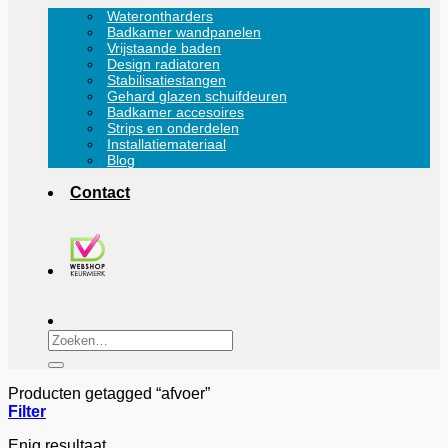
Waterontharders
Badkamer wandpanelen
Vrijstaande baden
Design radiatoren
Stabilisatiestangen
Gehard glazen schuifdeuren
Badkamer accesoires
Strips en onderdelen
Installatiemateriaal
Blog
Contact
Zoeken
naar:
Producten getagged “afvoer”
Filter
Enig resultaat