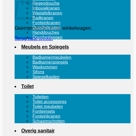
Regendouche
Inbouwkranen
Wastafelkranen
Badkranen
Fonteinkranen
Douchekranen
Geen producten in de winkelwagen.
Handdouches
Doucheslangen
Terug naar winkel
Meubels en Spiegels
Badkamermeubelen
Badkamerspiegels
Waskommen
Sifons
Spiegelkasten
Toilet
Toiletten
Toilet accessoires
Toilet meubelen
Fonteinsets
Fonteinkranen
Schaamschotten
Overig sanitair