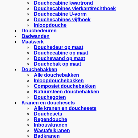
Douchecabine kwartrond
Douchecabines vierkant/rechthoek
Douchecabine U-vorm
Douchecabines vijfhoek
Inloopdouche
Douchedeuren
Badwanden
Maatwerk
Douchedeur op maat
Douchecabine op maat
Douchewand op maat
Douchebak op maat
Douchebakken
Alle douchebakken
Inloopdouchebakken
Composiet douchebakken
Natuursteen douchebakken
Douchegoten
Kranen en douchesets
Alle kranen en douchesets
Douchesets
Regendouche
Inbouwkranen
Wastafelkranen
Badkranen