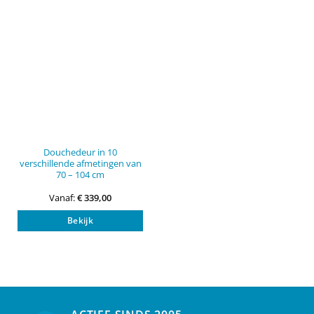
Douchedeur in 10
verschillende afmetingen van
70 – 104 cm
Vanaf:
€
339,00
Dit
Bekijk
product
heeft
meerdere
variaties.
Deze
optie
kan