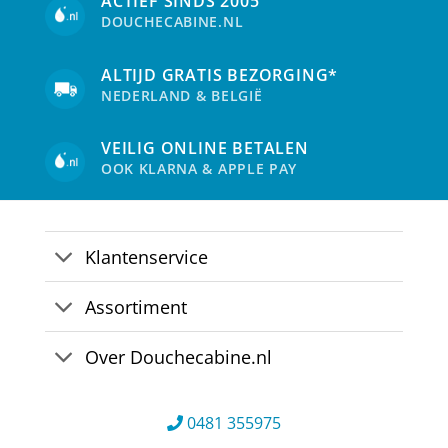
ACTIEF SINDS 2005
gekozen
DOUCHECABINE.NL
worden
op
de
ALTIJD GRATIS BEZORGING*
productpagina
NEDERLAND & BELGIË
VEILIG ONLINE BETALEN
OOK KLARNA & APPLE PAY
Klantenservice
Assortiment
Over Douchecabine.nl
0481 355975