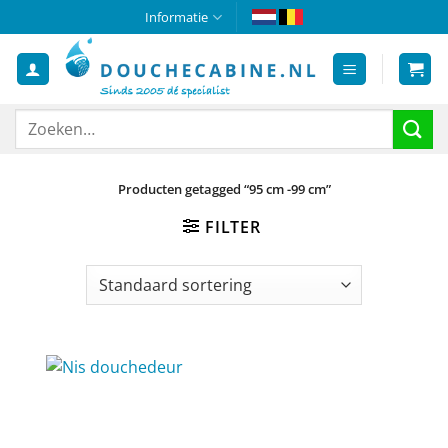
Ga
Informatie
naar
inhoud
Zoeken
naar:
Producten getagged “95 cm -99 cm”
FILTER