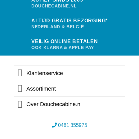
gekozen
DOUCHECABINE.NL
worden
op
ALTIJD GRATIS BEZORGING*
de
productpagina
NEDERLAND & BELGIË
VEILIG ONLINE BETALEN
OOK KLARNA & APPLE PAY
Klantenservice
Assortiment
Over Douchecabine.nl
0481 355975