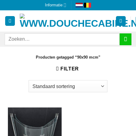
Ga
Informatie
naar
inhoud
Zoeken
naar:
Producten getagged “90x90 mcm”
FILTER