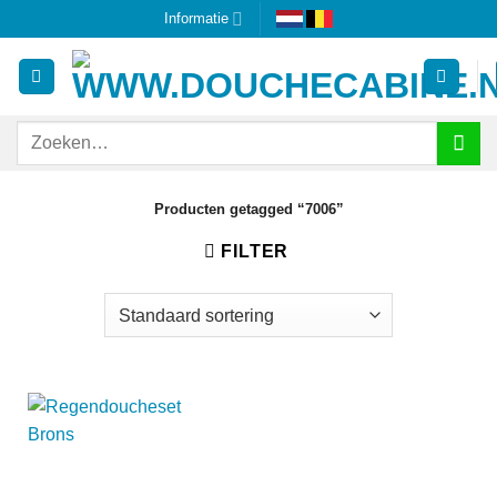
Ga
Informatie
naar
inhoud
Zoeken
naar:
Producten getagged “7006”
FILTER