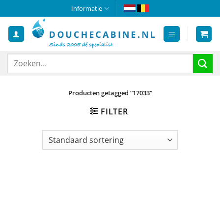
Ga
Informatie
naar
inhoud
Zoeken
naar:
Producten getagged “17033”
FILTER