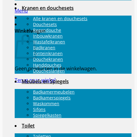
Kranen en douchesets
Menu
Alle kranen en douchesets
Douchesets
Regendouche
Winkelwagen
Inbouwkranen
Wastafelkranen
Badkranen
Fonteinkranen
Douchekranen
Handdouches
Geen producten in de winkelwagen.
Doucheslangen
Terug naar winkel
Meubels en Spiegels
Badkamermeubelen
Badkamerspiegels
Waskommen
Sifons
Spiegelkasten
Toilet
Toiletten