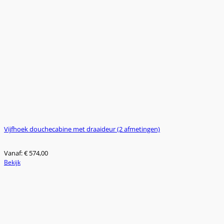
Vijfhoek douchecabine met draaideur (2 afmetingen)
Vanaf:
€
574,00
Dit
Bekijk
product
heeft
meerdere
variaties.
Deze
optie