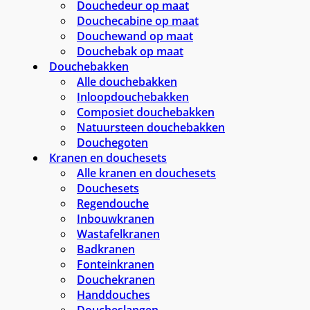
Douchedeur op maat
Douchecabine op maat
Douchewand op maat
Douchebak op maat
Douchebakken
Alle douchebakken
Inloopdouchebakken
Composiet douchebakken
Natuursteen douchebakken
Douchegoten
Kranen en douchesets
Alle kranen en douchesets
Douchesets
Regendouche
Inbouwkranen
Wastafelkranen
Badkranen
Fonteinkranen
Douchekranen
Handdouches
Doucheslangen