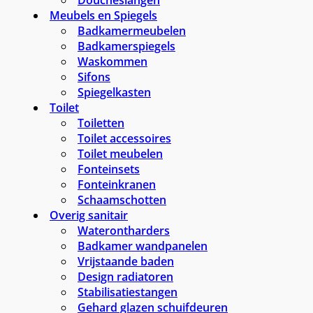
Meubels en Spiegels
Badkamermeubelen
Badkamerspiegels
Waskommen
Sifons
Spiegelkasten
Toilet
Toiletten
Toilet accessoires
Toilet meubelen
Fonteinsets
Fonteinkranen
Schaamschotten
Overig sanitair
Waterontharders
Badkamer wandpanelen
Vrijstaande baden
Design radiatoren
Stabilisatiestangen
Gehard glazen schuifdeuren