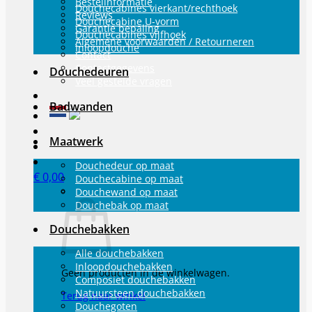
Bestelinformatie
Douchecabines vierkant/rechthoek
Reviews
Douchecabine U-vorm
Garantie bepaling
Douchecabines vijfhoek
Algemene voorwaarden / Retourneren
Inloopdouche
Contact
Contactgegevens
Douchedeuren
Veel gestelde vragen
Badwanden
Maatwerk
Douchedeur op maat
€
0,00
Douchecabine op maat
Douchewand op maat
Douchebak op maat
Douchebakken
Alle douchebakken
Inloopdouchebakken
Geen producten in de winkelwagen.
Composiet douchebakken
Natuursteen douchebakken
Terug naar winkel
Douchegoten