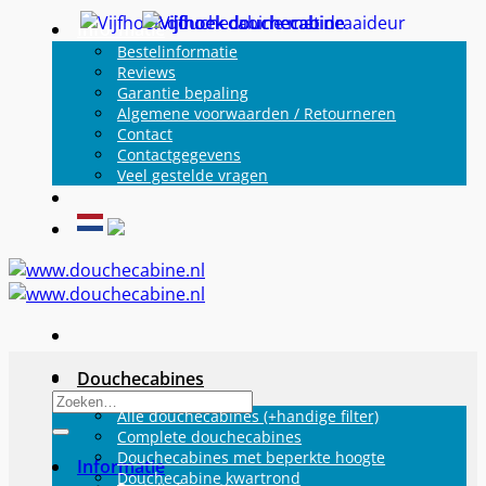
Ga
Informatie
naar
Bestelinformatie
Reviews
inhoud
Garantie bepaling
Algemene voorwaarden / Retourneren
Contact
Contactgegevens
Veel gestelde vragen
Douchecabines
Zoeken
Alle douchecabines (+handige filter)
naar:
Complete douchecabines
Douchecabines met beperkte hoogte
Informatie
Douchecabine kwartrond