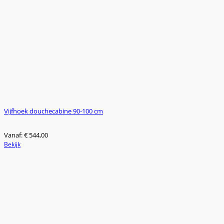
kan
gekozen
worden
op
de
productpagina
Vijfhoek douchecabine 90-100 cm
Vanaf:
€
544,00
Dit
Bekijk
product
heeft
meerdere
variaties.
Deze
optie
kan
gekozen