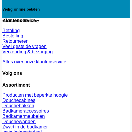
Veilig online betalen
Klantenservice
ook Klarna & Apple Pay
Betaling
Bestelling
Retourneren
Veel gestelde vragen
Verzending & bezorging
Alles over onze klantenservice
Volg ons
Assortiment
Producten met beperkte hoogte
Douchecabines
Douchebakken
Badkameraccessoires
Badkamermeubelen
Douchewanden
Zwart in de badkamer