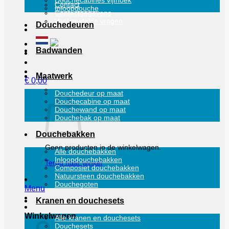
Douchecabines vijfhoek
Contact
Inloopdouche
Contactgegevens
Veel gestelde vragen
Douchedeuren
Badwanden
Maatwerk
€
0,00
Douchedeur op maat
Douchecabine op maat
Douchewand op maat
Douchebak op maat
Douchebakken
Geen producten in de winkelwagen.
Alle douchebakken
Inloopdouchebakken
Terug naar winkel
Composiet douchebakken
Natuursteen douchebakken
Douchegoten
Menu
Kranen en douchesets
Winkelwagen
Alle kranen en douchesets
Douchesets