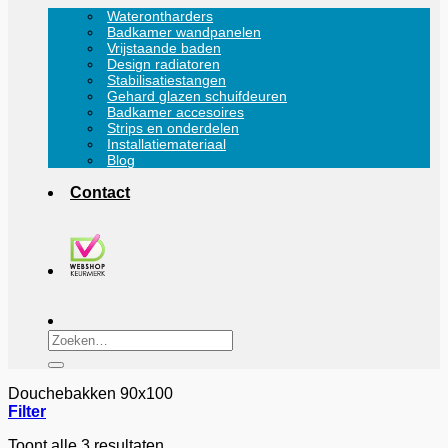
Waterontharders
Badkamer wandpanelen
Vrijstaande baden
Design radiatoren
Stabilisatiestangen
Gehard glazen schuifdeuren
Badkamer accesoires
Strips en onderdelen
Installatiemateriaal
Blog
Contact
Zoeken
naar:
Douchebakken 90x100
Filter
Toont alle 3 resultaten