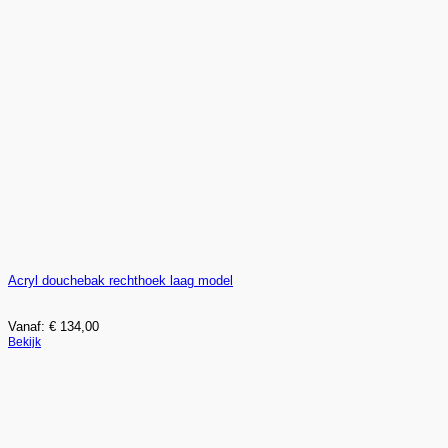
Acryl douchebak rechthoek laag model
Vanaf:
€
134,00
Dit
Bekijk
product
heeft
meerdere
variaties.
Deze
optie
kan