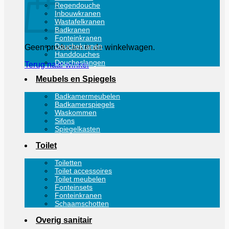
Regendouche
Inbouwkranen
Wastafelkranen
Badkranen
Fonteinkranen
Douchekranen
Geen producten in de winkelwagen.
Handdouches
Doucheslangen
Terug naar winkel
Meubels en Spiegels
Badkamermeubelen
Badkamerspiegels
Waskommen
Sifons
Spiegelkasten
Toilet
Toiletten
Toilet accessoires
Toilet meubelen
Fonteinsets
Fonteinkranen
Schaamschotten
Overig sanitair