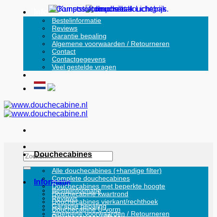
Ga
Informatie
naar
Bestelinformatie
Reviews
inhoud
Garantie bepaling
Algemene voorwaarden / Retourneren
Contact
Contactgegevens
Veel gestelde vragen
Douchecabines
Zoeken
naar:
Alle douchecabines (+handige filter)
Complete douchecabines
Informatie
Douchecabines met beperkte hoogte
Bestelinformatie
Douchecabine kwartrond
Reviews
Douchecabines vierkant/rechthoek
Garantie bepaling
Douchecabine U-vorm
Algemene voorwaarden / Retourneren