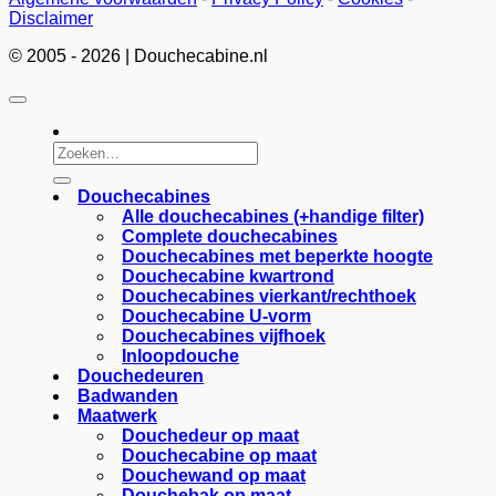
Disclaimer
© 2005 - 2026 | Douchecabine.nl
Zoeken
naar:
Douchecabines
Alle douchecabines (+handige filter)
Complete douchecabines
Douchecabines met beperkte hoogte
Douchecabine kwartrond
Douchecabines vierkant/rechthoek
Douchecabine U-vorm
Douchecabines vijfhoek
Inloopdouche
Douchedeuren
Badwanden
Maatwerk
Douchedeur op maat
Douchecabine op maat
Douchewand op maat
Douchebak op maat