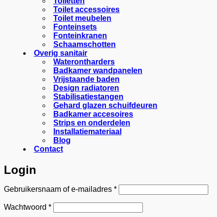
Toiletten
Toilet accessoires
Toilet meubelen
Fonteinsets
Fonteinkranen
Schaamschotten
Overig sanitair
Waterontharders
Badkamer wandpanelen
Vrijstaande baden
Design radiatoren
Stabilisatiestangen
Gehard glazen schuifdeuren
Badkamer accesoires
Strips en onderdelen
Installatiemateriaal
Blog
Contact
Login
Vereist
Gebruikersnaam of e-mailadres
*
Vereist
Wachtwoord
*