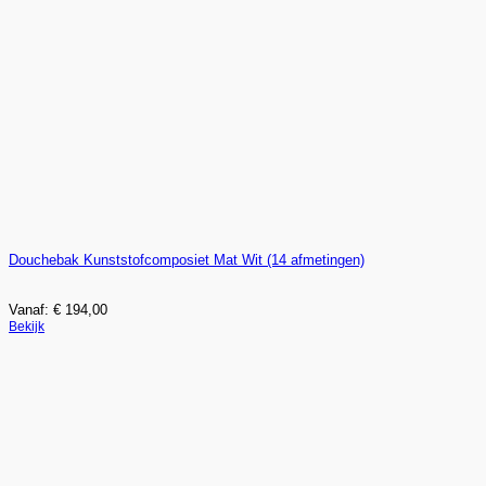
gekozen
worden
op
de
productpagina
Douchebak Kunststofcomposiet Mat Wit (14 afmetingen)
Vanaf:
€
194,00
Dit
Bekijk
product
heeft
meerdere
variaties.
Deze
optie
kan
gekozen
worden