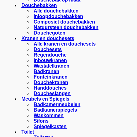
Douchebakken
Alle douchebakken
Inloopdouchebakken
Composiet douchebakken
Natuursteen douchebakken
Douchegoten
Kranen en douchesets
Alle kranen en douchesets
Douchesets
Regendouche
Inbouwkranen
Wastafelkranen
Badkranen
Fonteinkranen
Douchekranen
Handdouches
Doucheslangen
Meubels en Spiegels
Badkamermeubelen
Badkamerspiegels
Waskommen
Sifons
Spiegelkasten
Toilet