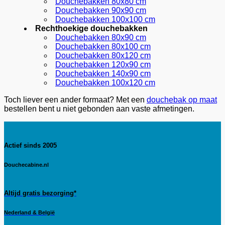
Douchebakken 80x80 cm
Douchebakken 90x90 cm
Douchebakken 100x100 cm
Rechthoekige douchebakken
Douchebakken 80x90 cm
Douchebakken 80x100 cm
Douchebakken 80x120 cm
Douchebakken 120x90 cm
Douchebakken 140x90 cm
Douchebakken 100x120 cm
Toch liever een ander formaat? Met een
douchebak op maat
bestellen bent u niet gebonden aan vaste afmetingen.
Actief sinds 2005
Douchecabine.nl
Altijd gratis bezorging*
Nederland & België