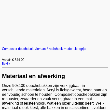
op
de
productpagina
Composiet douchebak vierkant / rechthoek model Lichtgrijs
Vanaf:
€
344,00
Dit
Bekijk
product
heeft
meerdere
Materiaal en afwerking
variaties.
Deze
Onze 90x100 douchebakken zijn verkrijgbaar in
optie
kan
verschillende materialen. Acryl is lichtgewicht, betaalbaar en
gekozen
eenvoudig schoon te houden. Composiet douchebakken zijn
worden
robuuster, zwaarder en vaak verkrijgbaar in een mat
op
afwerking of leisteenlook, wat een luxer uiterlijk geeft. Welk
de
materiaal u ook kiest, alle bakken in ons assortiment voldoen
productpagina