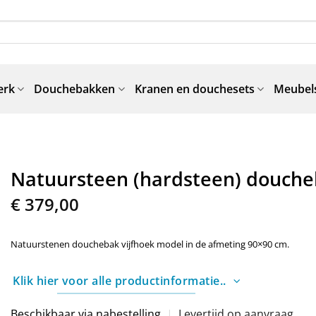
erk
Douchebakken
Kranen en douchesets
Meubels
Natuursteen (hardsteen) douche
€
379,00
Natuurstenen douchebak vijfhoek model in de afmeting 90×90 cm.
Klik hier voor alle productinformatie..
Beschikbaar via nabestelling
|
Levertijd op aanvraag