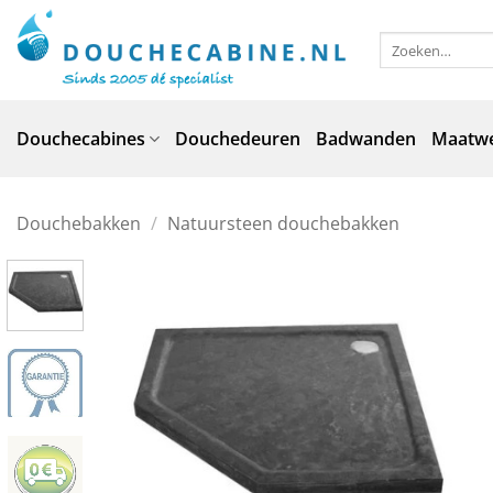
Ga
naar
Zoeken
naar:
inhoud
Douchecabines
Douchedeuren
Badwanden
Maatw
Douchebakken
/
Natuursteen douchebakken