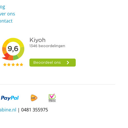
log
ver ons
ontact
bine.nl
| 0481 355975