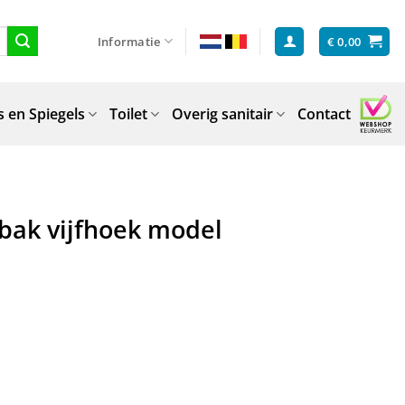
Informatie
€
0,00
 en Spiegels
Toilet
Overig sanitair
Contact
bak vijfhoek model