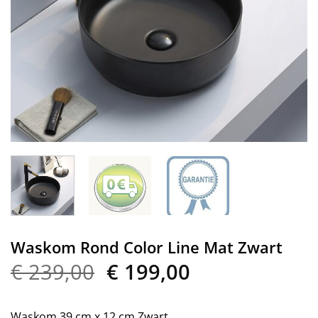
Waskom Rond Color Line Mat Zwart
Oorspronkelijke
Huidige
€
239,00
€
199,00
prijs
prijs
was:
is:
Waskom 39 cm x 12 cm Zwart