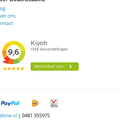
log
ver ons
ontact
bine.nl
| 0481 355975