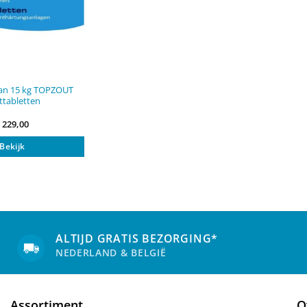
van 15 kg TOPZOUT
ttabletten
€
229,00
Bekijk
ALTIJD GRATIS BEZORGING*
NEDERLAND & BELGIË
Assortiment
O