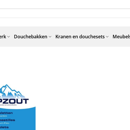
erk
Douchebakken
Kranen en douchesets
Meubels