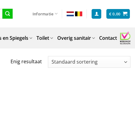
Informatie
€
0,00
 en Spiegels
Toilet
Overig sanitair
Contact
Enig resultaat