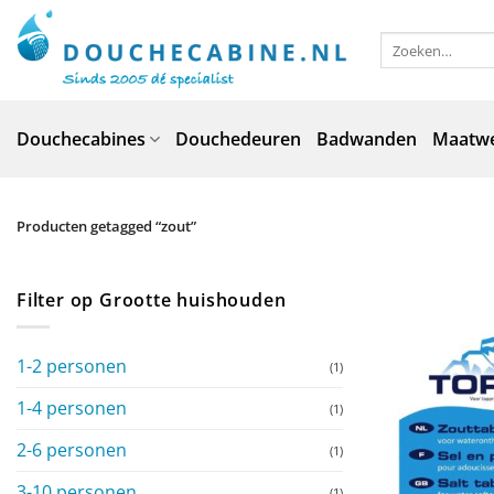
Ga
naar
Zoeken
naar:
inhoud
Douchecabines
Douchedeuren
Badwanden
Maatw
Producten getagged “zout”
Filter op Grootte huishouden
1-2 personen
(1)
1-4 personen
(1)
2-6 personen
(1)
3-10 personen
(1)