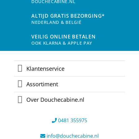
DOUCHECABINE.NL
worden
op
ALTIJD GRATIS BEZORGING*
de
NEDERLAND & BELGIË
productpagina
VEILIG ONLINE BETALEN
OOK KLARNA & APPLE PAY
Klantenservice
Assortiment
Over Douchecabine.nl
0481 355975
info@douchecabine.nl