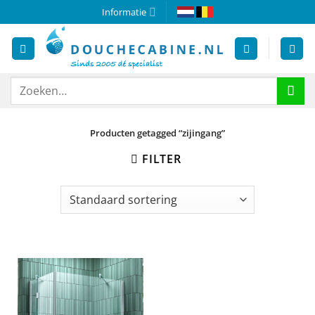
Ga
Informatie
naar
inhoud
Zoeken
naar:
Producten getagged “zijingang”
FILTER