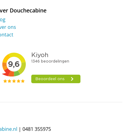
na
ver Douchecabine
log
ver ons
ontact
bine.nl
| 0481 355975