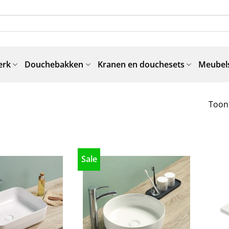
erk
Douchebakken
Kranen en douchesets
Meubels
Toont
Sale