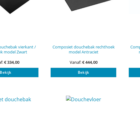
uchebak vierkant /
Composiet douchebak rechthoek
Comp
ek model Zwart
model Antraciet
f:
€
334,00
Vanaf:
€
444,00
Dit
Dit
Bekijk
Bekijk
product
product
heeft
heeft
meerdere
meerdere
variaties.
variaties.
Deze
Deze
optie
optie
kan
kan
gekozen
gekozen
worden
worden
op
op
de
de