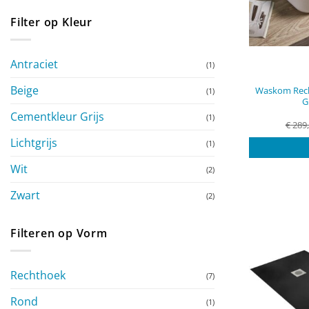
Filter op Kleur
Antraciet
(1)
Beige
Waskom Rech
(1)
G
Cementkleur Grijs
(1)
€
289
Lichtgrijs
(1)
Wit
(2)
Zwart
(2)
Filteren op Vorm
Rechthoek
(7)
Rond
(1)