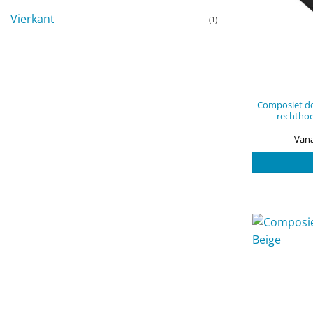
Vierkant
(1)
Composiet do
rechtho
Vana