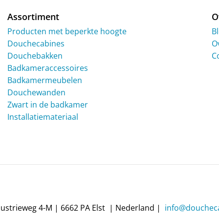
de
de
productpagina
productpagi
Assortiment
O
Producten met beperkte hoogte
B
Douchecabines
O
Douchebakken
C
Badkameraccessoires
Badkamermeubelen
Douchewanden
Zwart in de badkamer
Installatiemateriaal
dustrieweg 4-M | 6662 PA Elst | Nederland |
info@doucheca