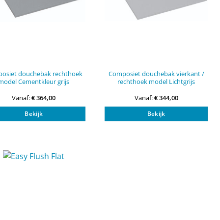
osiet douchebak rechthoek
Composiet douchebak vierkant /
model Cementkleur grijs
rechthoek model Lichtgrijs
Vanaf:
€
364,00
Vanaf:
€
344,00
Dit
Dit
Bekijk
Bekijk
product
pro
heeft
heef
meerdere
mee
variaties.
vari
Deze
Dez
optie
opti
kan
kan
gekozen
gek
worden
wor
op
op
de
de