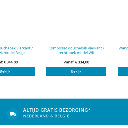
productpagina
productpagi
uchebak vierkant /
Composiet douchebak vierkant /
Wandc
ek model Beige
rechthoek model Wit
f:
€
344,00
Vanaf:
€
334,00
Dit
Dit
Bekijk
Bekijk
product
product
heeft
heeft
meerdere
meerdere
variaties.
variaties.
Deze
Deze
optie
optie
kan
kan
ALTIJD GRATIS BEZORGING*
gekozen
gekozen
NEDERLAND & BELGIË
worden
worden
op
op