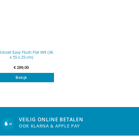
na
productpagina
pro
loset Easy Flush Flat Wit (36
x 55 x 25 cm)
€
289,00
Bekijk
VEILIG ONLINE BETALEN
OOK KLARNA & APPLE PAY