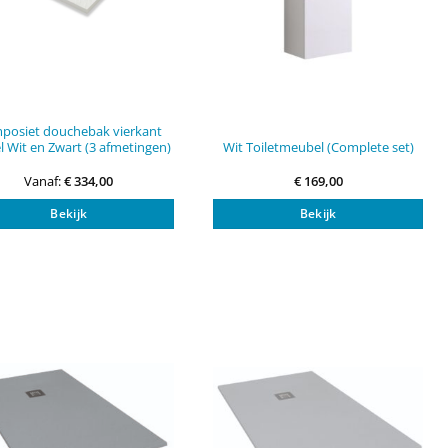
posiet douchebak vierkant
Wit Toiletmeubel (Complete set)
 Wit en Zwart (3 afmetingen)
Vanaf:
€
334,00
€
169,00
Dit
Bekijk
Bekijk
product
heeft
meerdere
variaties.
Deze
optie
kan
gekozen
worden
op
de
productpagina