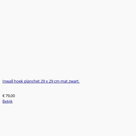
Deze
optie
kan
gekozen
worden
op
de
productpagina
Inwall hoek planchet 29 x 29 cm mat zwart.
€
79,00
Bekijk