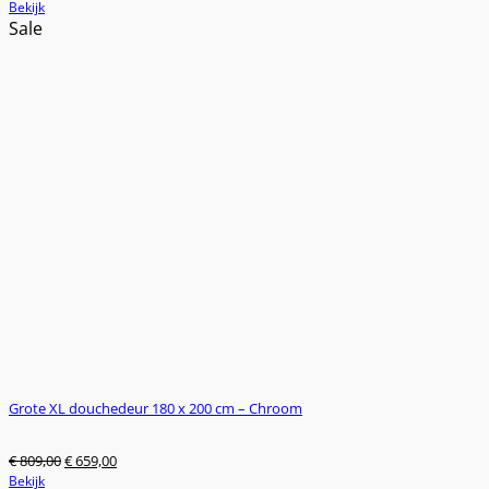
Dit
Bekijk
product
Sale
heeft
meerdere
variaties.
Deze
optie
kan
gekozen
worden
op
de
productpagina
Grote XL douchedeur 180 x 200 cm – Chroom
Oorspronkelijke
Huidige
€
809,00
€
659,00
prijs
prijs
Bekijk