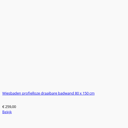
€ 909,00.
€ 749,00.
Wiesbaden profielloze draaibare badwand 80 x 150 cm
€
259,00
Bekijk