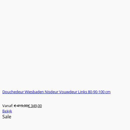
Douchedeur Wiesbaden Nisdeur Vouwdeur Links 80-90-100 cm
Vanaf:
€
419,00
€
349,00
Dit
Bekijk
product
Sale
heeft
meerdere