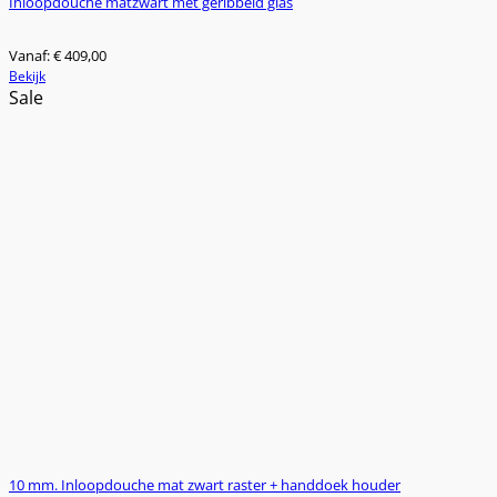
Inloopdouche matzwart met geribbeld glas
Vanaf:
€
409,00
Dit
Bekijk
product
Sale
heeft
meerdere
variaties.
Deze
optie
kan
gekozen
worden
op
de
productpagina
10 mm. Inloopdouche mat zwart raster + handdoek houder