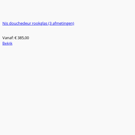
Nis douchedeur rookglas (3 afmetingen)
Vanaf:
€
385,00
Dit
Bekijk
product
heeft
meerdere
variaties.
Deze
optie
kan
gekozen
worden
op
de
productpagina