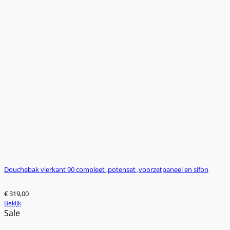
Douchebak vierkant 90 compleet ,potenset ,voorzetpaneel en sifon
€
319,00
Bekijk
Sale