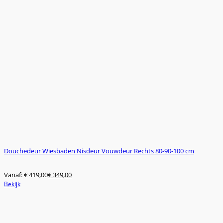
variaties.
Deze
optie
kan
gekozen
worden
op
de
productpagina
Douchedeur Wiesbaden Nisdeur Vouwdeur Rechts 80-90-100 cm
Vanaf:
€
419,00
€
349,00
Dit
Bekijk
product
heeft
meerdere
variaties.