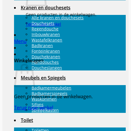
Kranen en douchesets
Geen producten in de winkelwagen.
Alle kranen en douchesets
Douchesets
Terug naar winkel
Regendouche
Inbouwkranen
Wastafelkranen
Menu
Badkranen
Fonteinkranen
Douchekranen
Winkelwagen
Handdouches
Doucheslangen
Meubels en Spiegels
Badkamermeubelen
Badkamerspiegels
Geen producten in de winkelwagen.
Waskommen
Sifons
Terug naar winkel
Spiegelkasten
Toilet
Toiletten