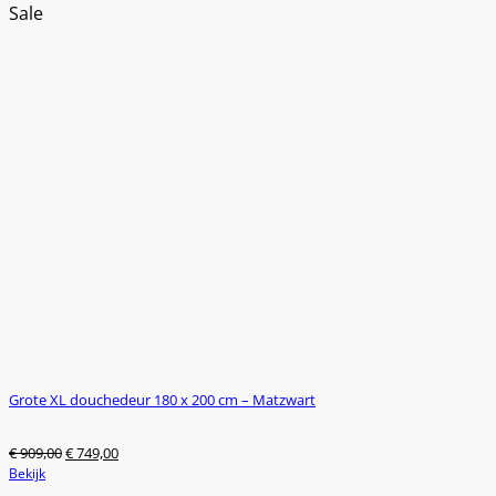
was:
is:
Sale
€ 809,00.
€ 659,00.
Grote XL douchedeur 180 x 200 cm – Matzwart
Oorspronkelijke
Huidige
€
909,00
€
749,00
prijs
prijs
Bekijk
was:
is: