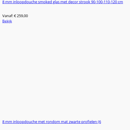
8 mm inloopdouche smoked glas met decor strook 90-100-110-120 cm
Vanaf:
€
259,00
Dit
Bekijk
product
heeft
meerdere
variaties.
Deze
optie
kan
gekozen
worden
op
de
productpagina
8 mm inloopdouche met rondom mat zwarte profielen (6