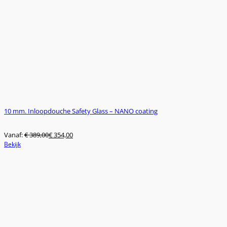
10 mm. Inloopdouche Safety Glass – NANO coating
Vanaf:
€
389,00
€
354,00
Dit
Bekijk
product
heeft
meerdere
variaties.
Deze
optie
kan
gekozen
worden