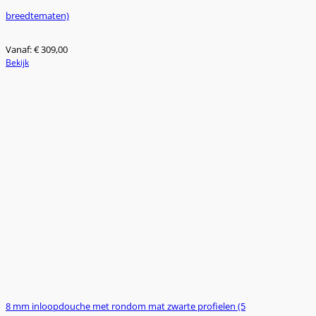
breedtematen)
Vanaf:
€
309,00
Dit
Bekijk
product
heeft
meerdere
variaties.
Deze
optie
kan
gekozen
worden
op
de
productpagina
8 mm inloopdouche met rondom mat zwarte profielen (5