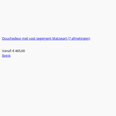
Douchedeur met vast segement Matzwart (7 afmetingen)
Vanaf:
€
465,00
Dit
Bekijk
product
heeft
meerdere
variaties.
Deze
optie
kan
gekozen
worden
op
de
productpagina