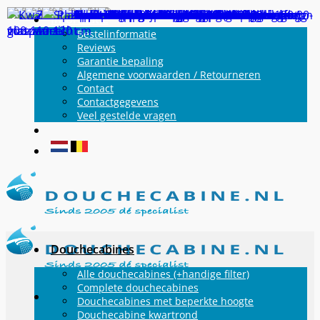
Ga
Informatie
naar
Bestelinformatie
Reviews
inhoud
Garantie bepaling
Algemene voorwaarden / Retourneren
Contact
Contactgegevens
Veel gestelde vragen
Douchecabines
Alle douchecabines (+handige filter)
Complete douchecabines
Douchecabines met beperkte hoogte
Douchecabine kwartrond