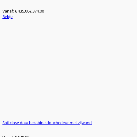
Vanaf:
€
435,00
€
374,00
Dit
Bekijk
product
heeft
meerdere
variaties.
Deze
optie
kan
gekozen
worden
op
de
productpagina
Softclose douchecabine douchedeur met zijwand