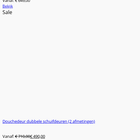
Vanaf:
€
649,00
Dit
Bekijk
product
Sale
heeft
meerdere
variaties.
Deze
optie
kan
gekozen
worden
op
de
productpagina
Douchedeur dubbele schuifdeuren (2 afmetingen)
Vanaf:
€
710,00
€
490,00