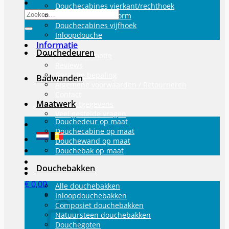
Douchecabines vierkant/rechthoek
Zoeken
Douchecabine U-vorm
naar:
Douchecabines vijfhoek
Inloopdouche
Informatie
Douchedeuren
Bestelinformatie
Reviews
Garantie bepaling
Badwanden
Algemene voorwaarden / Retourneren
Contact
Maatwerk
Contactgegevens
Veel gestelde vragen
Douchedeur op maat
Douchecabine op maat
Douchewand op maat
Douchebak op maat
Douchebakken
€
0,00
Alle douchebakken
Inloopdouchebakken
Composiet douchebakken
Natuursteen douchebakken
Douchegoten