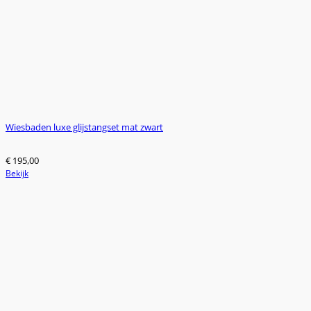
op
de
productpagina
Wiesbaden luxe glijstangset mat zwart
€
195,00
Bekijk