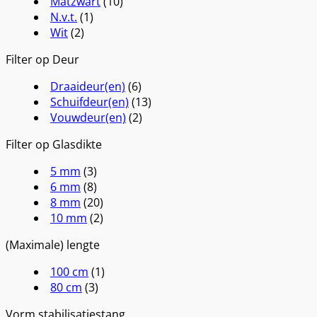
Matzwart
(10)
N.v.t.
(1)
Wit
(2)
Filter op Deur
Draaideur(en)
(6)
Schuifdeur(en)
(13)
Vouwdeur(en)
(2)
Filter op Glasdikte
5 mm
(3)
6 mm
(8)
8 mm
(20)
10 mm
(2)
(Maximale) lengte
100 cm
(1)
80 cm
(3)
Vorm stabilisatiestang