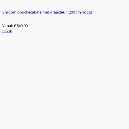
Chroom douchecabine met draaideur (200 cm hoog)
Vanaf:
€
549,00
Dit
Bekijk
product
heeft
meerdere
variaties.
Deze
optie
kan
gekozen
worden
op
de
productpagina