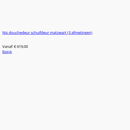
Nis douchedeur schuifdeur matzwart (3 afmetingen)
Vanaf:
€
619,00
Dit
Bekijk
product
heeft
meerdere
variaties.
Deze
optie
kan
gekozen
worden
op
de
productpagina